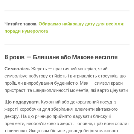
Читайте також.
Обираємо найкращу дату для весілля:
поради нумеролога
8 років — Бляшане або Макове весілля
Символізм.
Жерсть — практичний матеріал, який
символізує побутову стійкість і витривалість стосунків, що
пройшли випробування буденністю. Мак — символ краси,
пристрасті та швидкоплинності моментів, які варто цінувати.
Що подарувати.
Кухонний або декоративний посуд із
жерсті, коробочки для зберігання, елементи вінтажного
декору. На цю річницю прийнято дарувати блискучі
предмети, необов’язково з жерсті. Головне, щоб вони сяяли і
тішили око. Якщо вам більше довподоби ідея макового