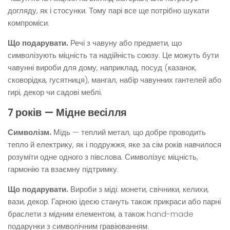
догляду, як і стосунки. Тому парі все ще потрібно шукати
компроміси.
Що подарувати.
Речі з чавуну або предмети, що
символізують міцність та надійність союзу. Це можуть бути
чавунні вироби для дому, наприклад, посуд (казанок,
сковорідка, гусятниця), мангал, набір чавунних гантелей або
гирі, декор чи садові меблі.
7 років — Мідне весілля
Символізм.
Мідь — теплий метал, що добре проводить
тепло й електрику, як і подружжя, яке за сім років навчилося
розуміти одне одного з півслова. Символізує міцність,
гармонію та взаємну підтримку.
Що подарувати.
Вироби з міді: монети, свічники, келихи,
вази, декор. Гарною ідеєю стануть також прикраси або парні
браслети з мідним елементом, а також hand-made
подарунки з символічним гравіюванням.