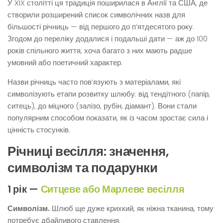
У XIX столітті ця традиція поширилася в Англії та США, де
створили розширений список символічних назв для
більшості річниць — від першого до п’ятдесятого року.
Згодом до переліку додалися і подальші дати — аж до 100
років спільного життя, хоча багато з них мають радше
умовний або поетичний характер.
Назви річниць часто пов’язують з матеріалами, які
символізують етапи розвитку шлюбу: від тендітного (папір,
ситець), до міцного (залізо, рубін, діамант). Вони стали
популярним способом показати, як із часом зростає сила і
цінність стосунків.
Річниці весілля: значення,
символізм та подарунки
1 рік —
Ситцеве або Марлеве весілля
Символізм.
Шлюб ще дуже крихкий, як ніжна тканина, тому
потребує дбайливого ставлення.