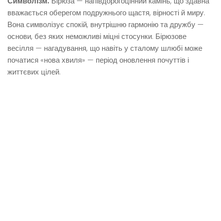
Символізм.
Бірюза — напівдорогоцінний камінь, що здавна
вважається оберегом подружнього щастя, вірності й миру.
Вона символізує спокій, внутрішню гармонію та дружбу —
основи, без яких неможливі міцні стосунки. Бірюзове
весілля — нагадування, що навіть у сталому шлюбі може
початися «нова хвиля» — період оновлення почуттів і
життєвих цілей.