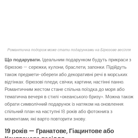
Романтична подорож може стати подарунками на Бірюзове весілля
Що подарувати.
Ідеальним подарунком будуть прикраси з
бірюзою — сережки, кулони, браслети, запонки. Підійдуть
також предмети-обереги або декоративні речі в морських
відтінках: бірюзові пледи, свічки, картини, настінні панно.
Романтичним жестом стане спільна поїздка до моря або
тематична вечеря в стилі «океанського бризу». Можна також
обрати символічний подарунок із натяком на оновлення:
спільний план на наступні 18 років або фотокнига з
моментами, які варто повторити знову.
19 років — Гранатове, Гіацинтове або