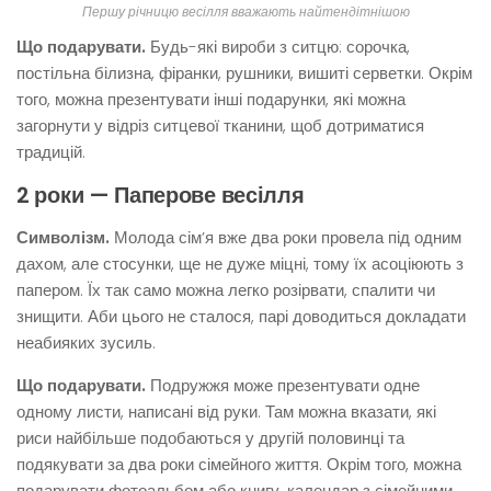
Першу річницю весілля вважають найтендітнішою
Що подарувати.
Будь-які вироби з ситцю: сорочка,
постільна білизна, фіранки, рушники, вишиті серветки. Окрім
того, можна презентувати інші подарунки, які можна
загорнути у відріз ситцевої тканини, щоб дотриматися
традицій.
2 роки — Паперове весілля
Символізм.
Молода сім’я вже два роки провела під одним
дахом, але стосунки, ще не дуже міцні, тому їх асоціюють з
папером. Їх так само можна легко розірвати, спалити чи
знищити. Аби цього не сталося, парі доводиться докладати
неабияких зусиль.
Що подарувати.
Подружжя може презентувати одне
одному листи, написані від руки. Там можна вказати, які
риси найбільше подобаються у другій половинці та
подякувати за два роки сімейного життя. Окрім того, можна
подарувати фотоальбом або книгу, календар з сімейними