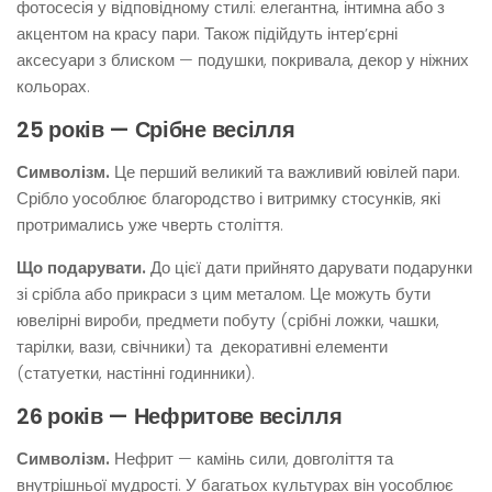
фотосесія у відповідному стилі: елегантна, інтимна або з
акцентом на красу пари. Також підійдуть інтер’єрні
аксесуари з блиском — подушки, покривала, декор у ніжних
кольорах.
25 років — Срібне весілля
Символізм.
Це перший великий та важливий ювілей пари.
Срібло уособлює благородство і витримку стосунків, які
протримались уже чверть століття.
Що подарувати.
До цієї дати прийнято дарувати подарунки
зі срібла або прикраси з цим металом. Це можуть бути
ювелірні вироби, предмети побуту (срібні ложки, чашки,
тарілки, вази, свічники) та декоративні елементи
(статуетки, настінні годинники).
26 років — Нефритове весілля
Символізм.
Нефрит — камінь сили, довголіття та
внутрішньої мудрості. У багатьох культурах він уособлює