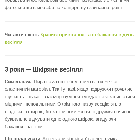
фото, квитки в кіно або на концерт, ну і звичайно гроші.
Читайте також.
Красиві привітання та побажання в день
весілля
3 роки — Шкіряне весілля
Символізм.
Шкіра сама по собі міцний і в той же час
еластичний матеріал. Так і у парі, якщо подружжя проявляє
гнучкість і шукає взаєморозуміння, їм вдається залишатися
міцними і неподільними. Окрім того назву асоціюють з
людською шкірою, бо за три роки життя подружжя починає
буквально відчувати одне одного шкірою, вгадуючи
бажання і настрій.
Що подарувати
. Аксесуари зі шкіри: браслет, сумку,