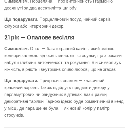
Символізм.
Порцеляна — про витонченість і гармонію,
досягнуті за два десятиліття шлюбу.
Що подарувати.
Порцеляновий посуд, чайний сервіз,
фігурки або інтер’єрний декор.
21 рік — Опалове весілля
Символізм.
Опал — багатогранний камінь, який змінює
кольори залежно від освітлення, як і стосунки, що з роками
набули глибини, витонченості та розуміння. Він символізує
ніжність, вірність і внутрішнє сяйво любові, що не згасає.
Що подарувати.
Прикраси з опалом — класичний і
красивий варіант. Також підійдуть предмети декору у
перламутрових чи райдужних відтінках: вази, рамки,
декоративні тарілки. Гарною ідеєю буде романтичний вікенд
у місці, де пара ще не була — як новий колір у палітрі
стосунків.