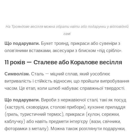
На Трояндове весілля можна обрати квіти або подарунки у відповідній
гамі
Що подарувати.
Букет троянд, прикраси або сувеніри з
олов’яними вставками, аксесуари з блиском «під срібло».
11 років — Сталеве або Коралове весілля
Символізм.
Сталь — міцний сплав, який уособлює
витривалість і стійкість відносин, що пройшли випробування
часом. Це етап, коли шлюб набуває справжньої твердості.
Що подарувати.
Вироби з нержавіючої сталі, такі як посуд
(каструлі, сковорідки, столові прибори), кухонне приладдя
(гриль, туристичний термос), прикраси (кулон, сережки,
каблучку) або навіть предмети інтер’єру (вази, свічники,
фоторамки з металу). Можна також розглянути подарунки,