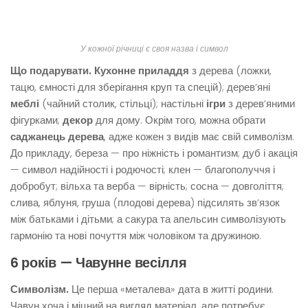
У кожної річниці є своя назва і символ
Що подарувати.
Кухонне приладдя
з дерева (ложки,
тацю, ємності для зберігання круп та спецій); дерев’яні
меблі
(чайний столик, стільці); настільні
ігри
з дерев’яними
фігурками;
декор
для дому. Окрім того, можна обрати
саджанець дерева
, адже кожен з видів має свій символізм.
До прикладу, береза — про ніжність і романтизм; дуб і акація
— символ надійності і родючості; клен — благополуччя і
добробут; вільха та верба — вірність; сосна — довголіття;
слива, яблуня, груша (плодові дерева) підсилять зв’язок
між батьками і дітьми; а сакура та апельсин символізують
гармонію та нові почуття між чоловіком та дружиною.
6 років — Чавунне весілля
Символізм.
Це перша «металева» дата в житті родини.
Чавун хоча і міцний на вигляд матеріал, але потребує