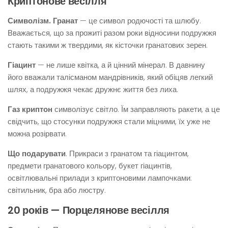
Криптонове весілля
Символізм. Гранат
— це символ родючості та шлюбу.
Вважається, що за прожиті разом роки відносини подружжя
стають такими ж твердими, як кісточки гранатових зерен.
Гіацинт
— не лише квітка, а й цінний мінерал. В давнину
його вважали талісманом мандрівників, який обіцяв легкий
шлях, а подружжя чекає дружнє життя без лиха.
Газ криптон
символізує світло. Їм заправляють ракети, а це
свідчить, що стосунки подружжя стали міцними, їх уже не
можна розірвати.
Що подарувати
. Прикраси з гранатом та гіацинтом,
предмети гранатового кольору, букет гіацинтів,
освітлювальні прилади з криптоновими лампочками:
світильник, бра або люстру.
20 років — Порцелянове весілля