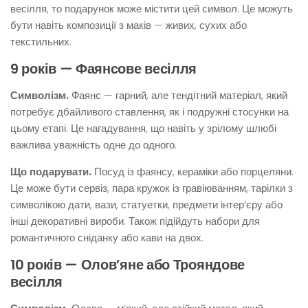
весілля, то подарунок може містити цей символ. Це можуть
бути навіть композиції з маків — живих, сухих або
текстильних.
9 років — Фаянсове весілля
Символізм.
Фаянс — гарний, але тендітний матеріал, який
потребує дбайливого ставлення, як і подружні стосунки на
цьому етапі. Це нагадування, що навіть у зрілому шлюбі
важлива уважність одне до одного.
Що подарувати.
Посуд із фаянсу, кераміки або порцеляни.
Це може бути сервіз, пара кружок із гравіюванням, тарілки з
символікою дати, вази, статуетки, предмети інтер’єру або
інші декоративні вироби. Також підійдуть набори для
романтичного сніданку або кави на двох.
10 років — Олов’яне або Трояндове
весілля