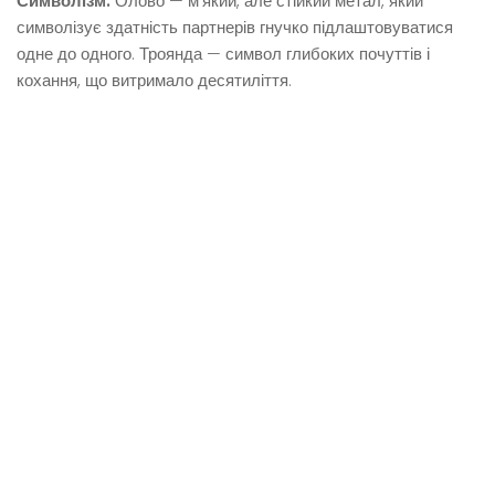
Символізм.
Олово — м’який, але стійкий метал, який
символізує здатність партнерів гнучко підлаштовуватися
одне до одного. Троянда — символ глибоких почуттів і
кохання, що витримало десятиліття.