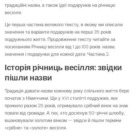
традиційні назви, а також ідеї подарунків на річницю
весілля.
Це перша частина великого тексту, в якому ми описали
значення та варіанти подарунків на перші 35 років
подружнього життя. Продовження тексту читайте за
посиланням Річниці весілля від 1 до 100 років: назви,
значення і подарунки для кожної дати. Частина 2.
Історія річниць весілля: звідки
пішли назви
Традиція давати назви кожному року спільного життя бере
початок з Німеччини. Ще у XVI столітті подружжя, яке
прожило разом 25 років, отримувало срібний вінок на знак
поваги від громади. А тих, хто досягнув 50-річчя шлюбу,
вшановували золотим вінком — звідси й пішли терміни
«срібне» та «золоте» весілля.