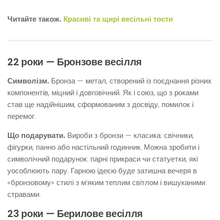
Читайте також.
Красиві та щирі весільні тости
22 роки — Бронзове весілля
Символізм.
Бронза — метал, створений із поєднання різних
компонентів, міцний і довговічний. Як і союз, що з роками
став ще надійнішим, сформованим з досвіду, помилок і
перемог.
Що подарувати.
Вироби з бронзи — класика: свічники,
фігурки, панно або настільний годинник. Можна зробити і
символічний подарунок: парні прикраси чи статуетки, які
уособлюють пару. Гарною ідеєю буде затишна вечеря в
«бронзовому» стилі з м’яким теплим світлом і вишуканими
стравами.
23 роки — Берилове весілля