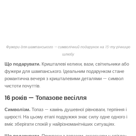
Фужери для шампанського — символічний подарунок на 15-ту річницю
шлюбу
Що подарувати.
Кришталеві келихи, вази, світильники або
фужери для шампанського. Ідеальним подарунком стане
романтична вечеря з кришталевими деталями — символ
чистоти почуттів.
16 років — Топазове весілля
Символізм.
Топаз — камінь душевної рівноваги, терпіння і
щирості. На цьому етапі подружжя знає силу одне одного і
вміє зберігати спокій у найрізноманітніших ситуаціях.
Що подарувати.
Прикраси з топазом, аксесуари у світло-