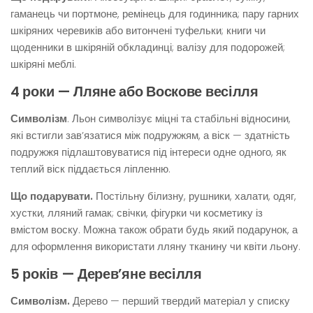
гаманець чи портмоне, ремінець для годинника; пару гарних
шкіряних черевиків або витончені туфельки; книги чи
щоденники в шкіряній обкладинці; валізу для подорожей;
шкіряні меблі.
4 роки — Лляне або Воскове весілля
Символізм
. Льон символізує міцні та стабільні відносини,
які встигли зав’язатися між подружжям, а віск — здатність
подружжя підлаштовуватися під інтереси одне одного, як
теплий віск піддається ліпленню.
Що подарувати.
Постільну білизну, рушники, халати, одяг,
хустки, лляний гамак; свічки, фігурки чи косметику із
вмістом воску. Можна також обрати будь який подарунок, а
для оформлення використати лляну тканину чи квіти льону.
5 років — Дерев’яне весілля
Символізм.
Дерево — перший твердий матеріал у списку