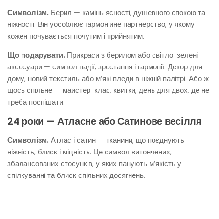
Символізм.
Берил — камінь ясності, душевного спокою та
ніжності. Він уособлює гармонійне партнерство, у якому
кожен почувається почутим і прийнятим.
Що подарувати.
Прикраси з берилом або світло-зелені
аксесуари — символ надії, зростання і гармонії. Декор для
дому, новий текстиль або м’які пледи в ніжній палітрі. Або ж
щось спільне — майстер-клас, квитки, день для двох, де не
треба поспішати.
24 роки — Атласне або Сатинове весілля
Символізм.
Атлас і сатин — тканини, що поєднують
ніжність, блиск і міцність. Це символ витончених,
збалансованих стосунків, у яких панують м’якість у
спілкуванні та блиск спільних досягнень.