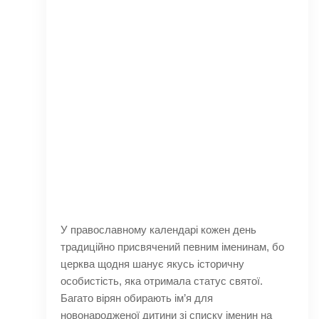
У православному календарі кожен день
традиційно присвячений певним іменинам, бо
церква щодня шанує якусь історичну
особистість, яка отримала статус святої.
Багато вірян обирають ім’я для
новонародженої дитини зі списку іменин на