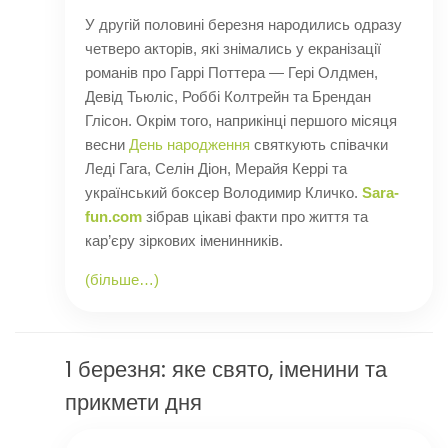
У другій половині березня народились одразу
четверо акторів, які знімались у екранізації
романів про Гаррі Поттера — Гері Олдмен,
Девід Тьюліс, Роббі Колтрейн та Брендан
Глісон. Окрім того, наприкінці першого місяця
весни
День народження
святкують співачки
Леді Гага, Селін Діон, Мерайя Керрі та
український боксер Володимир Кличко.
Sara-
fun.com
зібрав цікаві факти про життя та
кар’єру зіркових іменинників.
(більше…)
1 березня: яке свято, іменини та
прикмети дня