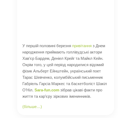
У першій половині березня
привітання
з Днем
народження приймають голлівудські актори
Хав’єр Бардем, Деніел Крейг та Майкл Кейн.
Окрім того, у цей період народилися відомий
фізик Альберт Ейнштейн, український поет
Тарас Шевченко, колумбійський письменник
Габріель Гарсіа Маркес та баскетболіст Шакіл
О’Ніл.
Sara-fun.com
зібрав цікаві факти про
життя та кар’єру зіркових іменинників.
(більше…)