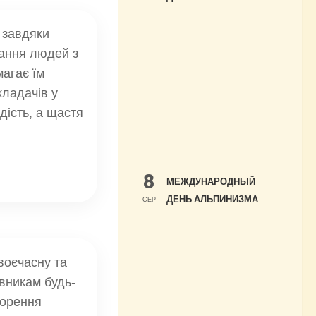
 завдяки
вання людей з
магає їм
кладачів у
дість, а щастя
8
МЕЖДУНАРОДНЫЙ
ДЕНЬ АЛЬПИНИЗМА
СЕР
воєчасну та
авникам будь-
ворення