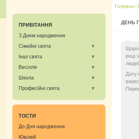
Головна
›
ДЕНЬ 
ПРИВІТАННЯ
З Днем народження
Сімейні свята
Щоро
році 
Інші свята
людей
Весілля
Дату 
Школа
верес
Професійні свята
Перек
ТОСТИ
До Дня народження
Ювілей