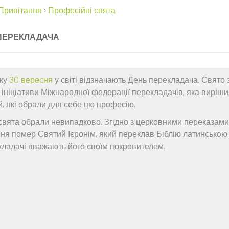
Привітання
›
Професійні свята
ПЕРЕКЛАДАЧА
ку
30 вересня
у світі відзначають День перекладача. Свято з
з ініціативи Міжнародної федерації перекладачів, яка виріш
, які обрали для себе цю професію.
свята обрали невипадково. Згідно з церковними переказами
ня помер Святий Ієронім, який переклав Біблію латинською
ладачі вважають його своїм покровителем.