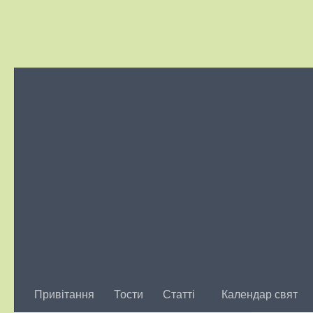
Skip to content
Привітання
Тости
Статті
Календар свят