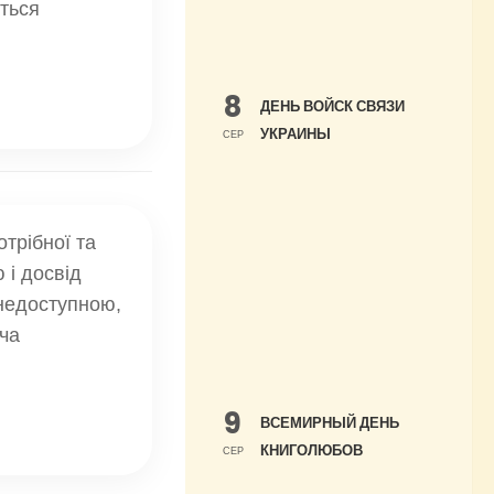
ться
8
ДЕНЬ ВОЙСК СВЯЗИ
УКРАИНЫ
СЕР
трібної та
 і досвід
недоступною,
ча
9
ВСЕМИРНЫЙ ДЕНЬ
КНИГОЛЮБОВ
СЕР