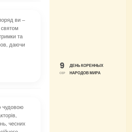
поряд ви –
 святом
тримки та
мов, даючи
9
ДЕНЬ КОРЕННЫХ
НАРОДОВ МИРА
СЕР
єю чудовою
кторів,
нь, чесних