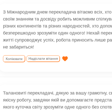
З Міжнародним днем перекладача вітаємо всіх, хто
своїм знанням та досвіду робить можливим спілку
різних континентів та різних народностей, хто допо
безперешкодно зрозуміти один одного! Нехай пере
житті супроводжує успіх, робота приносить лише ра
не забариться!
Надіслати вітання
Копіювати
Талановиті перекладачі, дякую за вашу грамотну, с
якісну роботу, завдяки якій ви допомагаєте предст
якого куточка світу зрозуміти одне одного без спот