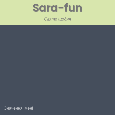
Sara-fun
Свято щодня
Значення імені