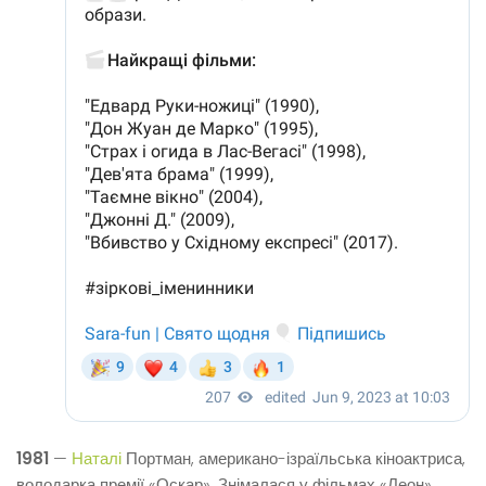
1981
—
Наталі
Портман, американо-ізраїльська кіноактриса,
володарка премії «Оскар». Знімалася у фільмах «Леон»,