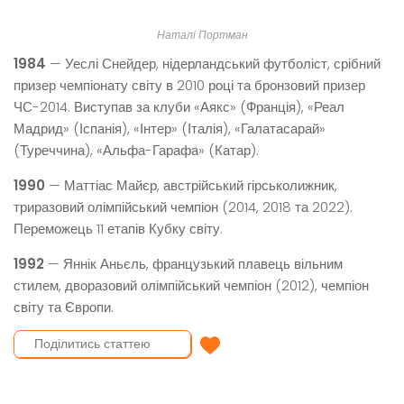
Наталі Портман
1984
— Уеслі Снейдер, нідерландський футболіст, срібний
призер чемпіонату світу в 2010 році та бронзовий призер
ЧС-2014. Виступав за клуби «Аякс» (Франція), «Реал
Мадрид» (Іспанія), «Інтер» (Італія), «Галатасарай»
(Туреччина), «Альфа-Гарафа» (Катар).
1990
— Маттіас Майєр, австрійський гірськолижник,
триразовий олімпійський чемпіон (2014, 2018 та 2022).
Переможець 11 етапів Кубку світу.
1992
— Яннік Аньєль, французький плавець вільним
стилем, дворазовий олімпійський чемпіон (2012), чемпіон
світу та Європи.
Надіслати вітання