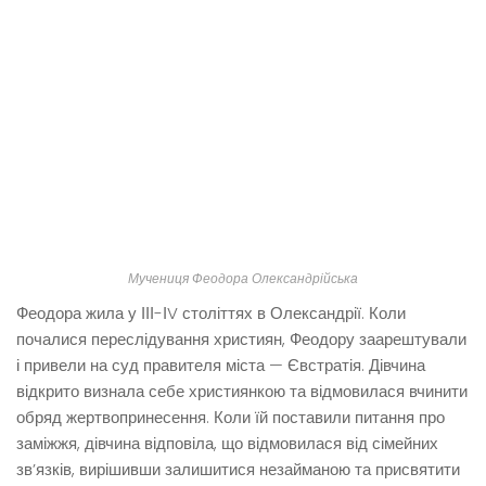
Мучениця Феодора Олександрійська
Феодора жила у ІІІ-ІV століттях в Олександрії. Коли
почалися переслідування християн, Феодору заарештували
і привели на суд правителя міста — Євстратія. Дівчина
відкрито визнала себе християнкою та відмовилася вчинити
обряд жертвопринесення. Коли їй поставили питання про
заміжжя, дівчина відповіла, що відмовилася від сімейних
зв’язків, вирішивши залишитися незайманою та присвятити