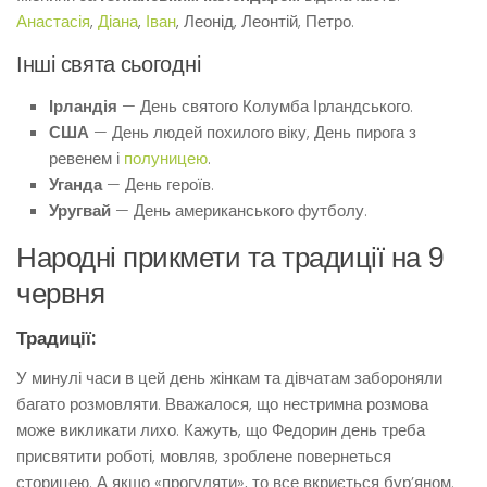
Анастасія
,
Діана
,
Іван
, Леонід, Леонтій, Петро.
Інші свята сьогодні
Ірландія
— День святого Колумба Ірландського.
США
— День людей похилого віку, День пирога з
ревенем і
полуницею
.
Уганда
— День героїв.
Уругвай
— День американського футболу.
Народні прикмети та традиції на 9
червня
Традиції:
У минулі часи в цей день жінкам та дівчатам забороняли
багато розмовляти. Вважалося, що нестримна розмова
може викликати лихо. Кажуть, що Федорин день треба
присвятити роботі, мовляв, зроблене повернеться
сторицею. А якщо «прогуляти», то все вкриється бур’яном.