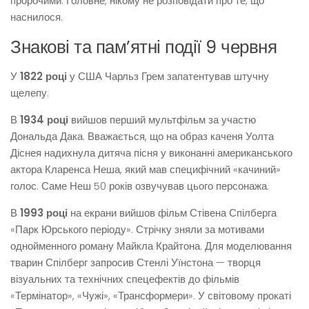
пророчими. Головне, нікому не розповідати про те, що
наснилося.
Знакові та пам’ятні події 9 червня
У
1822 році
у США Чарльз Грем запатентував штучну
щелепу.
В
1934 році
вийшов перший мультфільм за участю
Дональда Дака. Вважається, що на образ каченя Уолта
Діснея надихнула дитяча пісня у виконанні американського
актора Кларенса Неша, який мав специфічний «качиний»
голос. Саме Неш 50 років озвучував цього персонажа.
В
1993 році
на екрани вийшов фільм Стівена Спілберга
«Парк Юрського періоду». Стрічку зняли за мотивами
однойменного роману Майкла Крайтона. Для моделювання
тварин Спілберг запросив Стенлі Уїнстона — творця
візуальних та технічних спецефектів до фільмів
«Термінатор», «Чужі», «Трансформери». У світовому прокаті