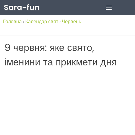
Sara-fun
Skip to content
Головна
›
Календар свят
›
Червень
9 червня: яке свято,
іменини та прикмети дня