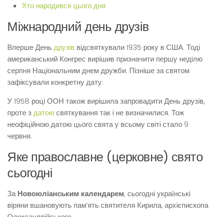
Хто народився цього дня
Міжнародний день друзів
Вперше День
друзів
відсвяткували 1935 року в США. Тоді
американський Конгрес вирішив призначити першу неділю
серпня Національним днем дружби. Пізніше за святом
зафіксували конкретну дату.
У 1958 році ООН також вирішила запровадити День друзів,
проте з
датою
святкування так і не визначилися. Тож
неофіційною датою цього свята у всьому світі стало 9
червня.
Яке православне (церковне) свято
сьогодні
За
Новоюліанським календарем
, сьогодні українські
віряни вшановують пам’ять святителя Кирила, архієпископа
Олександрійського.