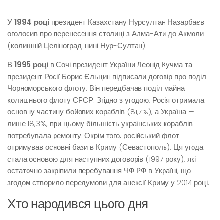
У
1994 році
президент Казахстану Нурсултан Назарбаєв
оголосив про перенесення столиці з Алма-Ати до Акмоли
(колишній Целіноград, нині Нур-Султан).
В
1995 році
в Сочі президент України Леонід Кучма та
президент Росії Борис Єльцин підписали договір про поділ
Чорноморського флоту. Він передбачав поділ майна
колишнього флоту СРСР. Згідно з угодою, Росія отримала
основну частину бойових кораблів (81,7%), а Україна —
лише 18,3%, при цьому більшість українських кораблів
потребувала ремонту. Окрім того, російський флот
отримував основні бази в Криму (Севастополь). Ця угода
стала основою для наступних договорів (1997 року), які
остаточно закріпили перебування ЧФ РФ в Україні, що
згодом створило передумови для анексії Криму у 2014 році.
Хто народився цього дня