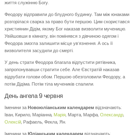
життя служінню Богу.
Феодору відправили до блудного будинку. Там між юнаками
розгорілася сварка за право бути першою. Цим скористався
християнин Дідім, якому Бог наказав визволити мученицю.
Увійшовши в кімнату, він помінявся з дівчиною одягом і
Феодора змогла залишити місце ув’язнення. А ось її
визволителя засудили до смерті.
У день страти Феодора благала відпустити рятівника,
запропонувавши стратити себе. Але Євстратій наказав
відрубати голови обом. Першою обезголовили Феодору, а
потім Дідіма. Потім тіла мучеників спалили.
День ангела 9 червня
Іменини за
Новоюліанським календарем
відзначають:
Іван, Кирило, Маріанна,
Марія
, Марта, Марфа,
Олександр
,
Олексій
, Рафаель, Фекла, Ян.
Іменини за
Юліанським календарем
відзначають: