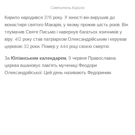
Святитель Кирило
Кирило народився 376 року. У юності він вирушив до
монастиря святого Макарія, у якому прожив шість років. Він
тлумачив Святе Письмо і навернув багатьох язичників у
віру. 412 року став патріархом Олександрійським і керував
церквою 32 роки. Помер у 444 році своєю смертю.
За
Юліанським календарем
, 9 червня Православна
церква вшановує пам’ять мучениці Феодори
Олександрійської. Цей день називають Федориним.