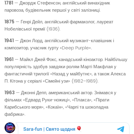
1781
— Джордж Стефенсон, англійський винахідник
паровоза, будівельник першої у світі залізниці.
1875
— Генрі Дейл, англійський фармаколог, лауреат
Нобелівської премії (1936).
1941
— Джон Лорд, англійський музикант-клавішник і
композитор, учасник гурту «Deep Purple».
1961
— Майкл Джей Фокс, канадський кіноактор. Найбільшу
популярність здобув завдяки ролям Марті Макфлая у
фантастичній трилогії «Назад у майбутнє», а також Алекса
П. Кітона у серіалі «Сімейні узи» (1982–1989).
1963
— Джонні Депп, американський актор. Знімався у
фільмах «Едвард Руки-ножиці», «Плакса», «Пірати
Карибського моря», «Кокаїн», «Чарлі та шоколадна
фабрика».