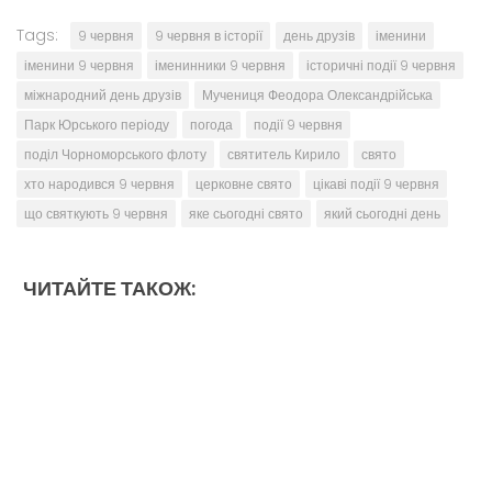
Tags:
9 червня
9 червня в історії
день друзів
іменини
іменини 9 червня
іменинники 9 червня
історичні події 9 червня
міжнародний день друзів
Мучениця Феодора Олександрійська
Парк Юрського періоду
погода
події 9 червня
поділ Чорноморського флоту
святитель Кирило
свято
хто народився 9 червня
церковне свято
цікаві події 9 червня
що святкують 9 червня
яке сьогодні свято
який сьогодні день
ЧИТАЙТЕ ТАКОЖ: