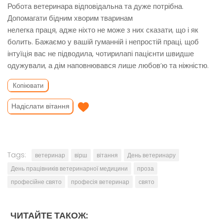
Робота ветеринара відповідальна та дуже потрібна.
Допомагати бідним хворим тваринам
нелегка праця, адже ніхто не може з них сказати, що і як
болить. Бажаємо у вашій гуманній і непростій праці, щоб
інтуїція вас не підводила, чотирилапі пацієнти швидше
одужували, а дім наповнювався лише любов’ю та ніжністю.
Копіювати
Надіслати вітання
Tags:
ветеринар
вірш
вітання
День ветеринару
День працівників ветеринарної медицини
проза
професійне свято
професія ветеринар
свято
ЧИТАЙТЕ ТАКОЖ: