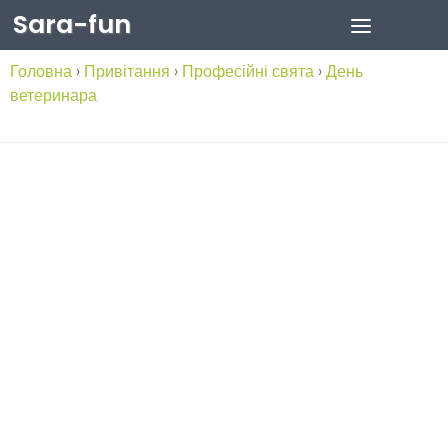
Sara-fun
Skip to content
Головна
›
Привітання
›
Професійні свята
›
День
ветеринара