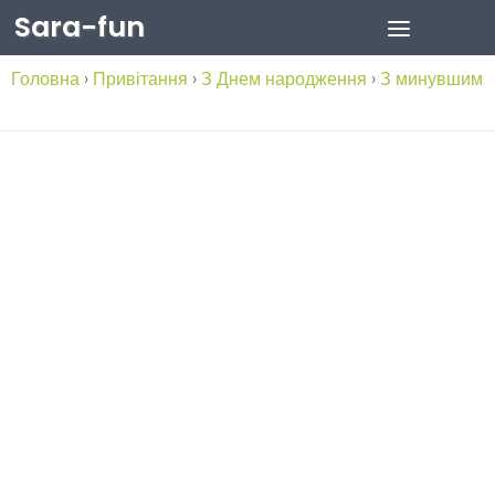
Sara-fun
Skip to content
Головна
›
Привітання
›
З Днем народження
›
З минувшим