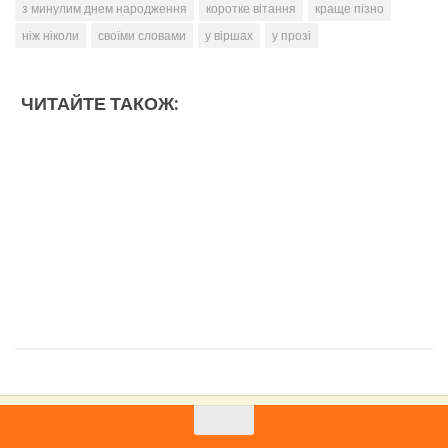
з минулим днем народження
коротке вітання
краще пізно
ніж ніколи
своїми словами
у віршах
у прозі
ЧИТАЙТЕ ТАКОЖ: