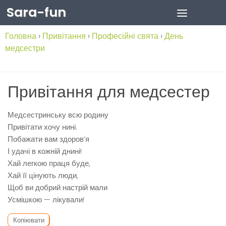
Sara-fun
Skip to content
Головна
›
Привітання
›
Професійні свята
›
День
медсестри
Привітання для медсестер
Медсестринську всю родину
Привітати хочу нині.
Побажати вам здоров’я
І удачі в кожній днині!
Хай легкою праця буде,
Хай її цінують люди,
Щоб ви добрий настрій мали
Усмішкою — лікували!
Копіювати