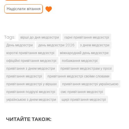
Надіслати вітання
Tags:
вірші до дня медсестри
гарні привітання медсестрі
День медсестри
день медсестри 2026
з днем медсестри
короткі привітання медсестрі
міжнародний день медсестри
офіційні привітання медсестрі
побажання медсестрі
привітання з днем медсестри
привітання медсестрам у прозі
привітання медсестрі
привітання медсестрі своїми словами
привітання медсестрі у віршах
привітання медсестрі українською
привітання подрузі медсестрі
смс привітання медсестрі
українською з днем медсестри
щирі привітання медсестрі
ЧИТАЙТЕ ТАКОЖ: