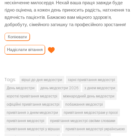
нескінченне милосердя. Нехай ваша праця завжди буде
гідно оцінена, а кожен день приносить радість, натхнення та
вдячність пацієнтів. Бажаємо вам міцного здоров’я,
добробуту, сімейного затишку та професійного зростання!
Копіювати
Надіслати вітання
Tags:
вірші до дня медсестри
гарні привітання медсестрі
День медсестри
день медсестри 2026
з днем медсестри
короткі привітання медсестрі
міжнародний день медсестри
офіційні привітання медсестрі
побажання медсестрі
привітання з днем медсестри
привітання медсестрам у прозі
привітання медсестрі
привітання медсестрі своїми словами
привітання медсестрі у віршах
привітання медсестрі українською