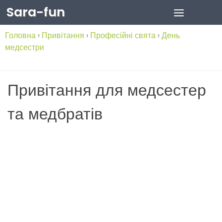
Sara-fun
Skip to content
Головна
›
Привітання
›
Професійні свята
›
День
медсестри
Привітання для медсестер
та медбратів