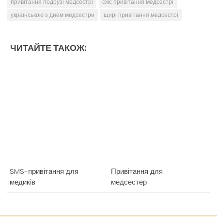
привітання подрузі медсестрі
смс привітання медсестрі
українською з днем медсестри
щирі привітання медсестрі
ЧИТАЙТЕ ТАКОЖ:
SMS-привітання для
Привітання для
медиків
медсестер