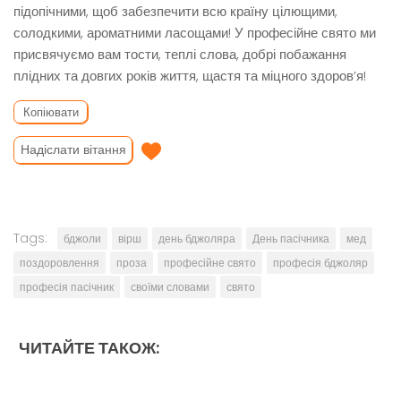
підопічними, щоб забезпечити всю країну цілющими,
солодкими, ароматними ласощами! У професійне свято ми
присвячуємо вам тости, теплі слова, добрі побажання
плідних та довгих років життя, щастя та міцного здоров’я!
Копіювати
Надіслати вітання
Tags:
бджоли
вірш
день бджоляра
День пасічника
мед
поздоровлення
проза
професійне свято
професія бджоляр
професія пасічник
своїми словами
свято
ЧИТАЙТЕ ТАКОЖ: