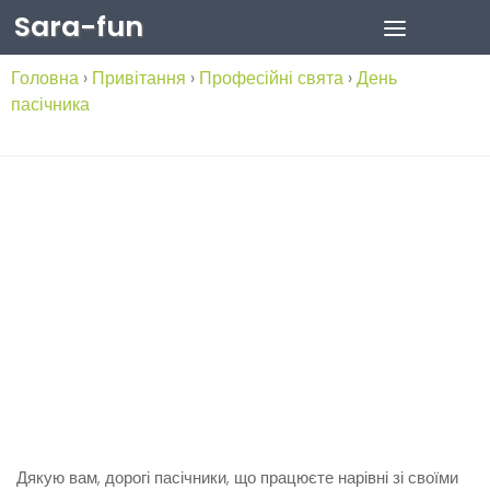
Sara-fun
Skip to content
Головна
›
Привітання
›
Професійні свята
›
День
пасічника
Дякую вам, дорогі пасічники, що працюєте нарівні зі своїми