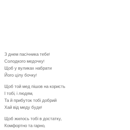
З днем пасічника тебе!
Солодкого медочку!
Щоб у вуликах набрати
Його цілу бочку!
Щоб той мед пішов на користь
І тобі, і людям,
Та й прибуток тобі добрий
Хай від меду буде!
Щоб жилось тобі в достатку,
Комфортно та гарно,