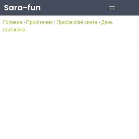
Sara-fun
Skip to content
Головна
›
Привітання
›
Професійні свята
›
День
пасічника