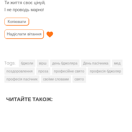
Ти життя своє цінуй,
І не проводь марно!
Копіювати
Надіслати вітання
Tags:
бджоли
вірш
день бджоляра
День пасічника
мед
поздоровлення
проза
професійне свято
професія бджоляр
професія пасічник
своїми словами
свято
ЧИТАЙТЕ ТАКОЖ: