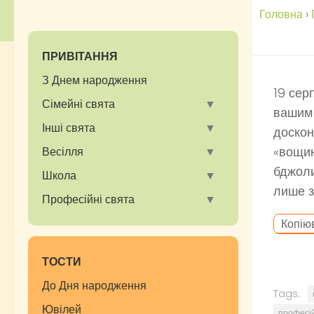
Головна
›
ПРИВІТАННЯ
З Днем народження
19 сер
Сімейні свята
вашим 
Інші свята
доскон
«вощин
Весілля
бджоли
Школа
лише з
Професійні свята
Копію
ТОСТИ
До Дня народження
Tags:
Ювілей
професі