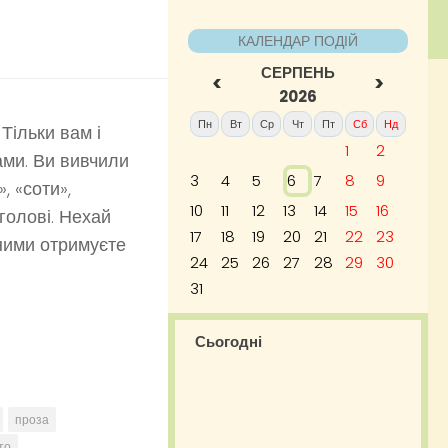
КАЛЕНДАР ПОДІЙ
СЕРПЕНЬ
<
>
2026
Пн
Вт
Ср
Чт
Пт
Сб
Нд
Тільки вам і
1
2
ами. Ви вивчили
3
4
5
6
7
8
9
, «соти»,
10
11
12
13
14
15
16
голові. Нехай
17
18
19
20
21
22
23
 ними отримуєте
24
25
26
27
28
29
30
31
Сьогодні
проза
то