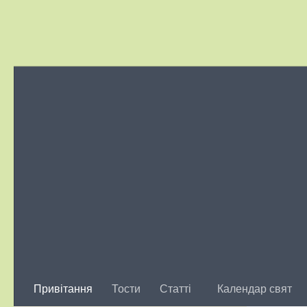
Skip to content
Привітання
Тости
Статті
Календар свят