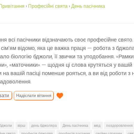
Привітання
›
Професійні свята
›
День пасічника
пня всі пасічники відзначають своє професійне свято. 
сім’ям відомо, яка це важка праця — робота з бджол
ало біологію бджоли, її звички та уподобання. «Рамки»
и», «маточники» — щодня ці слова крутяться у вашій 
 на вашій пасіці поменше рояться, а ви від роботи з
адоволення.
вати
Надіслати вітання
бджоли
вірш
день бджоляра
День пасічника
мед
поздоровлення
йне свято
професія бджоляр
професія пасічник
своїми словами
свя