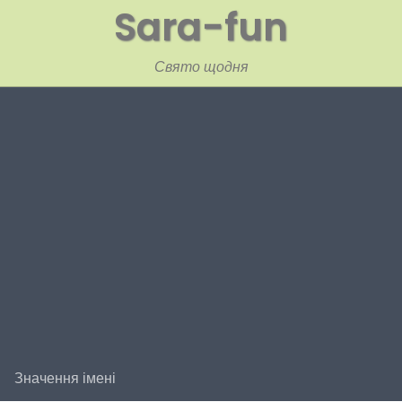
Sara-fun
Свято щодня
Значення імені