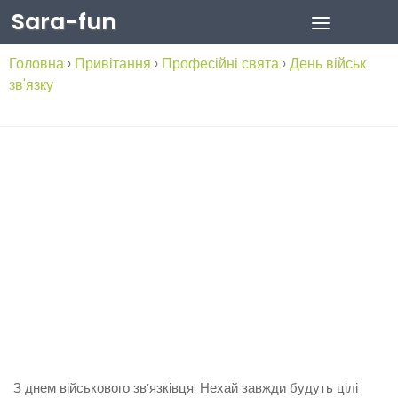
Sara-fun
Skip to content
Головна
›
Привітання
›
Професійні свята
›
День військ
зв'язку
З днем військового зв’язківця! Нехай завжди будуть цілі