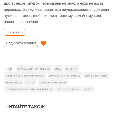
дроти, нехай зв’язок переривань не знає, а ефір не відає
перешкод. Завжди залишайтеся неушкодженими, щоб рідні
чули ваш голос, щоб чекали в теплому, сімейному колі
вашого повернення.
Копіювати
Надіслати вітання
Tags:
військовий зв'язківець
вірш
вітання
день військового зв'язківця
день воєнного зв'язку
день зв'язківця
зв'язківець
проза
професійне свято
професія військовий зв'язківець
своїми словами
свято
ЧИТАЙТЕ ТАКОЖ: