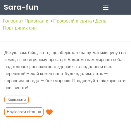
Sara-fun
Skip to content
Головна
›
Привітання
›
Професійні свята
›
День
Повітряних сил
Дякую вам, бійці, за те, що оберігаєте нашу Батьківщину і на
землі, і в повітряному просторі! Бажаємо вам мирного неба
над головою, непохитного здоров’я та подолання всіх
перешкод! Нехай кожен політ буде вдалим, літак —
справним, погода — безхмарною. Продовжуйте підкорювати
нові висоти!
Копіювати
Надіслати вітання