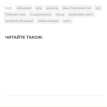
Tags:
військовий
вірш
день пвс
День Повітряних сил
пвс
Повітряні сили
поздоровлення
проза
професійне свято
професія військовий
своїми словами
свято
ЧИТАЙТЕ ТАКОЖ: