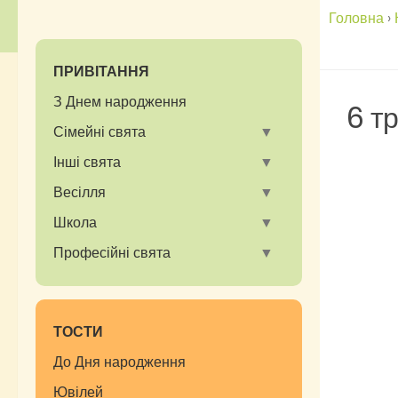
Головна
›
ПРИВІТАННЯ
З Днем народження
6 тр
Сімейні свята
Інші свята
Весілля
Школа
Професійні свята
ТОСТИ
До Дня народження
Ювілей