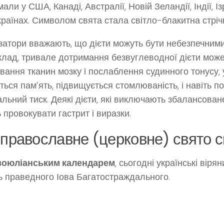
али у США, Канаді, Австралії, Новій Зеландії, Індії, Із
країнах. Символом свята стала світло-блакитна стріч
затори вважають, що дієти можуть бути небезпечними
лад, тривале дотримання безвуглеводної дієти мож
вання тканин мозку і послаблення судинного тонусу, 
ться пам’ять, підвищується стомлюваність, і навіть п
альний тиск. Деякі дієти, які виключають збалансован
 провокувати гастрит і виразки.
 православне (церковне) свято с
оюліанським календарем
, сьогодні українські вір
ь праведного Іова Багатостраждального.