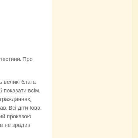
алестини. Про
 великі блага.
 показати всім,
стражданнях,
в. Всі діти Іова
ний проказою.
в не зрадив