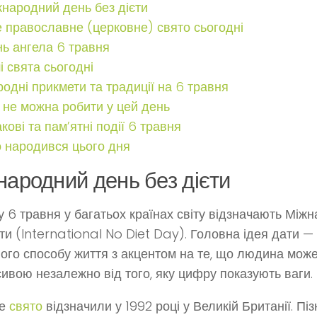
народний день без дієти
 православне (церковне) свято сьогодні
ь ангела 6 травня
і свята сьогодні
одні прикмети та традиції на 6 травня
не можна робити у цей день
кові та пам’ятні події 6 травня
 народився цього дня
народний день без дієти
 6 травня у багатьох країнах світу відзначають Між
єти (International No Diet Day). Головна ідея дати 
ого способу життя з акцентом на те, що людина мож
сивою незалежно від того, яку цифру показують ваги.
ше
свято
відзначили у 1992 році у Великій Британії. Піз