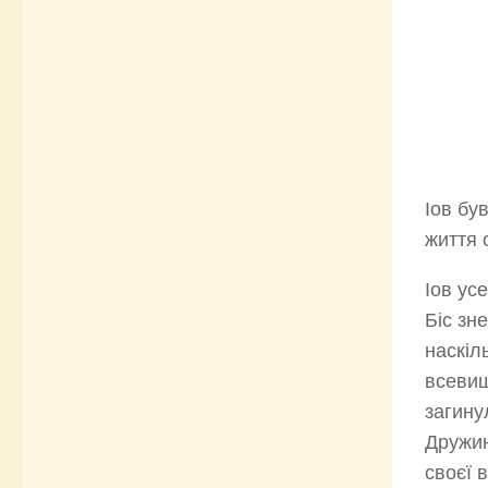
Іов бу
життя с
Іов ус
Біс зн
наскіл
всевиш
загину
Дружин
своєї в