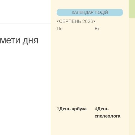
КАЛЕНДАР ПОДІЙ
<
СЕРПЕНЬ 2026
>
Пн
Вт
кмети дня
3
День арбуза
all
4
День
day
спелеолога
all
day