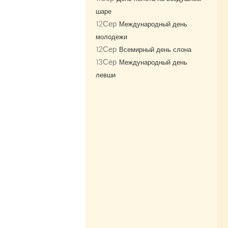
шаре
12
Сер
Международный день
молодежи
12
Сер
Всемирный день слона
13
Сер
Международный день
левши