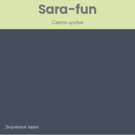
Sara-fun
Свято щодня
Значення імені