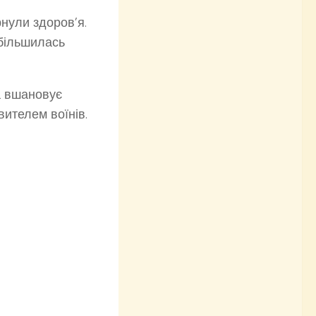
рнули здоров’я.
 збільшилась
а вшановує
вителем воїнів.