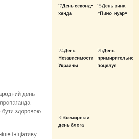
17
День секонд-
18
День вина
хенда
all day
«Пино-нуар»
all
day
24
День
25
День
Независимости
примирительного
Украины
all day
поцелуя
all day
народний день
— пропаганда
е бути здоровою
31
Всемирный
день блога
all
day
ніше ініціативу