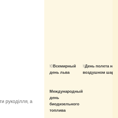
10
Всемирный
11
День полета на
день льва
all
воздушном шаре
day
all day
Международный
день
ти рукоділля, а
биодизельного
топлива
all day