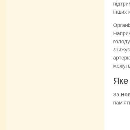
підтрим
інших 
Органі
Наприк
голоду
знижує
артері
можуть
Яке
За
Нов
пам’ят