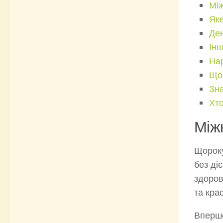
Між
Яке
Ден
Інш
Нар
Що 
Зна
Хто
Між
Щороку
без ді
здоров
та кра
Впер