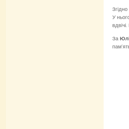
Згідно
У ньог
вдвічі
За
Юлі
пам’ят