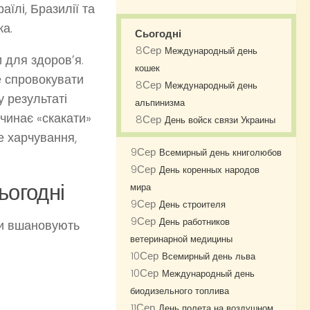
раїлі, Бразилії та
ка.
Сьогодні
8
Сер
Международный день
 для здоров’я.
кошек
е спровокувати
8
Сер
Международный день
у результаті
альпинизма
очинає «скакати»
8
Сер
День войск связи Украины
е харчування,
9
Сер
Всемирный день книголюбов
9
Сер
День коренных народов
ьогодні
мира
9
Сер
День строителя
9
Сер
День работников
яни вшановують
ветеринарной медицины
10
Сер
Всемирный день льва
10
Сер
Международный день
биодизельного топлива
11
Сер
День полета на воздушном