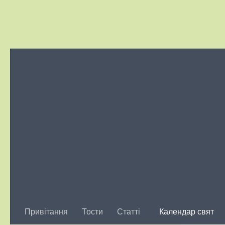
Skip to content
Привітання
Тости
Статті
Календар свят