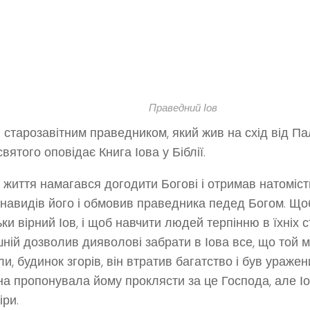
Праведний Іов
в старозавітним праведником, який жив на схід від П
вятого оповідає Книга Іова у Біблії.
е життя намагався догодити Богові і отримав натомість
енавидів його і обмовив праведника педед Богом. Щоб
ьки вірний Іов, і щоб навчити людей терпінню в їхніх 
ній дозволив дияволові забрати в Іова все, що той ма
ли, будинок згорів, він втратив багатство і був ураже
а пропонувала йому проклясти за це Господа, але Іо
іри.