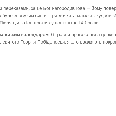
 з переказами, за це Бог нагородив Іова — йому пове
о було знову сім синів і три дочки, а кількість худоби
. Після цього Іов прожив у пошані ще 140 років.
анським календарем
, 6 травня православна церкв
ь святого Георгія Побідоносця, якого вважають покро