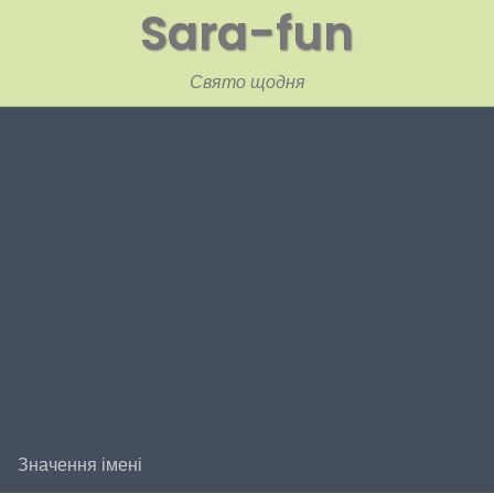
Sara-fun
Свято щодня
Значення імені