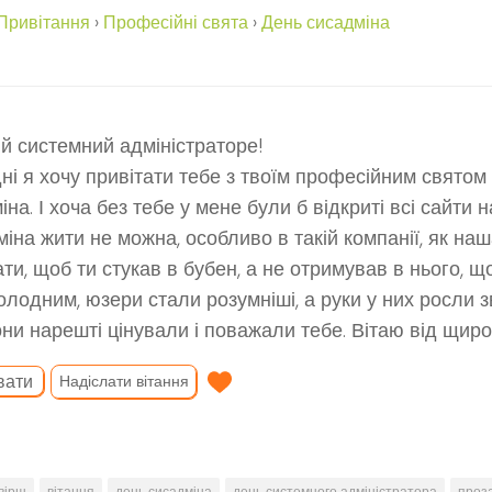
Привітання
›
Професійні свята
›
День сисадміна
й системний адміністраторе!
ні я хочу привітати тебе з твоїм професійним свято
на. І хоча без тебе у мене були б відкриті всі сайти н
міна жити не можна, особливо в такій компанії, як наш
ти, щоб ти стукав в бубен, а не отримував в нього, 
олодним, юзери стали розумніші, а руки у них росли зв
ни нарешті цінували і поважали тебе. Вітаю від щиро
вати
Надіслати вітання
вірш
вітання
день сисадміна
день системного адміністратора
проз