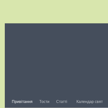
Skip to content
Привітання
Тости
Статті
Календар свят