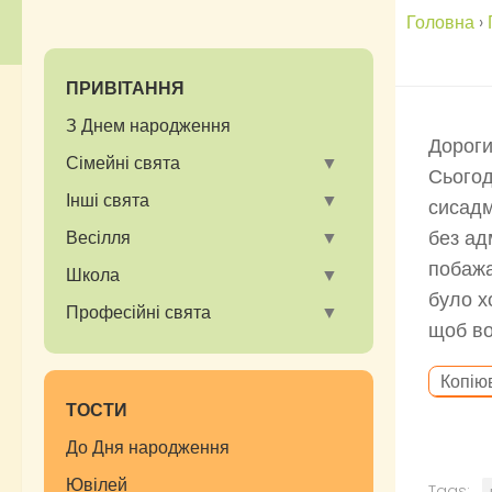
Головна
›
ПРИВІТАННЯ
З Днем народження
Дороги
Сімейні свята
Сьогод
Інші свята
сисадмі
без ад
Весілля
побажа
Школа
було х
Професійні свята
щоб во
Копію
ТОСТИ
До Дня народження
Ювілей
Tags: