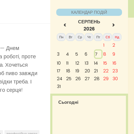
КАЛЕНДАР ПОДІЙ
СЕРПЕНЬ
<
>
2026
Пн
Вт
Ср
Чт
Пт
Сб
Нд
1
2
м — Днем
3
4
5
6
7
8
9
а роботі, проте
10
11
12
13
14
15
16
а. Хочеться
17
18
19
20
21
22
23
щоб пиво завжди
24
25
26
27
28
29
30
ідки треба. І
31
го серця!
Сьогодні
а
професійне свято