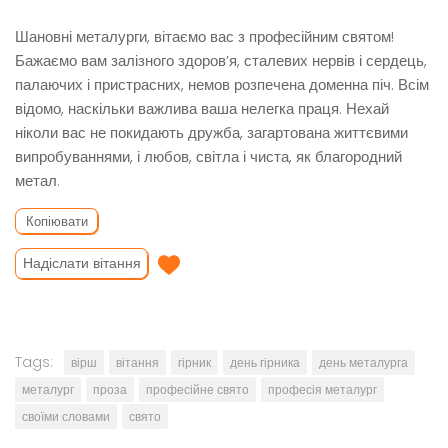
Шановні металурги, вітаємо вас з професійним святом!
Бажаємо вам залізного здоров’я, сталевих нервів і сердець,
палаючих і пристрасних, немов розпечена доменна піч. Всім
відомо, наскільки важлива ваша нелегка праця. Нехай
ніколи вас не покидають дружба, загартована життєвими
випробуваннями, і любов, світла і чиста, як благородний
метал.
Копіювати
Надіслати вітання
Tags:
вірш
вітання
гірник
день гірника
день металурга
металург
проза
професійне свято
професія металург
своїми словами
свято