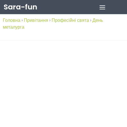
Sara-fun
Skip to content
Головна
›
Привітання
›
Професійні свята
›
День
металурга