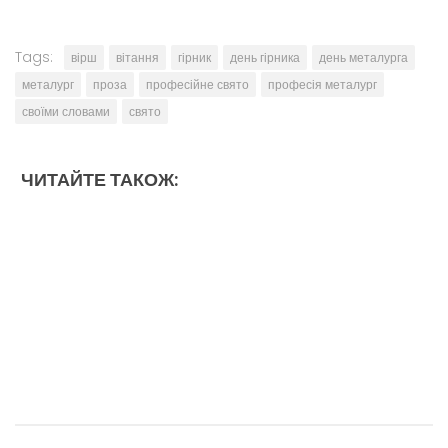
Tags:
вірш
вітання
гірник
день гірника
день металурга
металург
проза
професійне свято
професія металург
своїми словами
свято
ЧИТАЙТЕ ТАКОЖ: