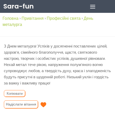
Sara-fun
Skip to content
Головна
›
Привітання
›
Професійні свята
›
День
металурга
З Днем металурга! Успіхів у досягненні поставлених цілей,
здоров’я, сімейного благополуччя, щастя, святкового
настрою, творчих і особистих успіхів, душевної рівноваги.
Нехай метал тече рікою, напруження полум’яного вогню
супроводжує любов, а твердість духу, краса і злагодженість
будуть присутні в щоденній роботі. Низький уклін і гордість
за важку і важливу працю!
Копіювати
Надіслати вітання