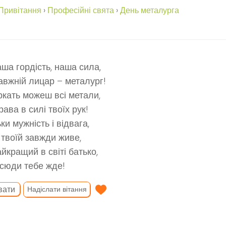
Привітання
›
Професійні свята
›
День металурга
аша гордість, наша сила,
авжній лицар – металург!
кать можеш всі метали,
рава в силі твоїх рук!
ки мужність і відвага,
 твоїй завжди живе,
айкращий в світі батько,
всюди тебе жде!
вати
Надіслати вітання