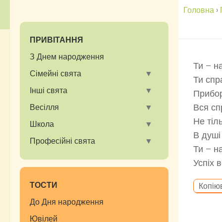
Головна
›
ПРИВІТАННЯ
З Днем народження
Ти – н
Сімейні свята
Ти спр
Інші свята
Прибор
Вся сп
Весілля
Не тіль
Школа
В душі
Професійні свята
Ти – н
Успіх 
ТОСТИ
Копію
До Дня народження
Ювілей