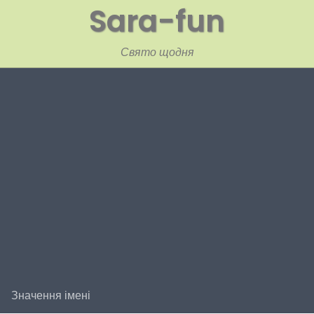
Sara-fun
Свято щодня
Значення імені