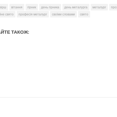
вірш
вітання
гірник
день гірника
день металурга
металург
про
йне свято
професія металург
своїми словами
свято
ЙТЕ ТАКОЖ: