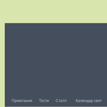
Skip to content
Привітання
Тости
Статті
Календар свят