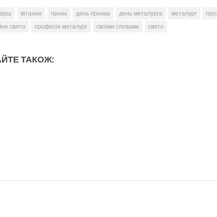
вірш
вітання
гірник
день гірника
день металурга
металург
про
йне свято
професія металург
своїми словами
свято
ЙТЕ ТАКОЖ: