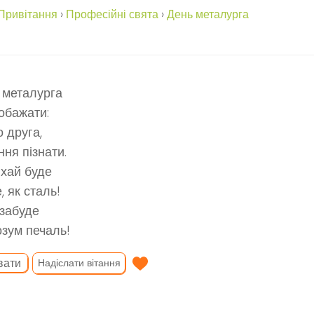
Привітання
›
Професійні свята
›
День металурга
 металурга
обажати:
о друга,
ння пізнати.
хай буде
, як сталь!
забуде
зум печаль!
вати
Надіслати вітання