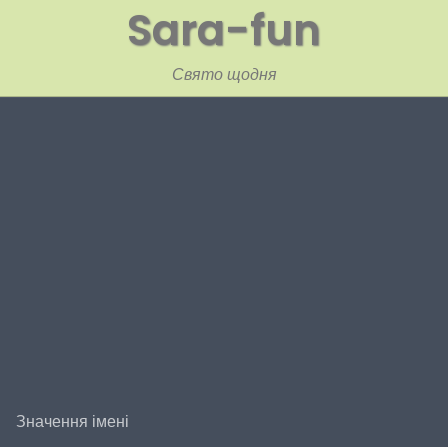
Sara-fun
Свято щодня
Значення імені