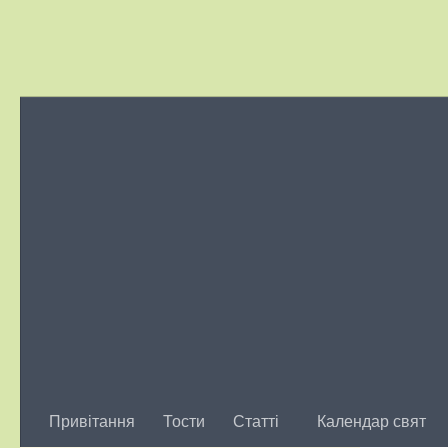
Skip to content
Привітання
Тости
Статті
Календар свят