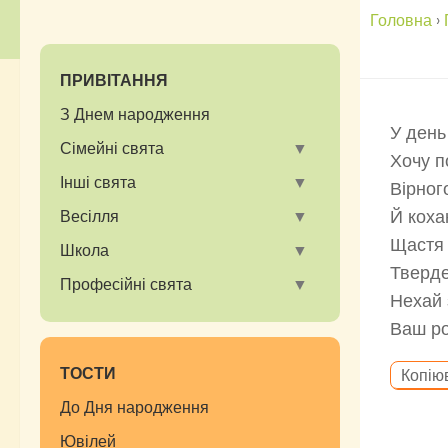
Головна
›
ПРИВІТАННЯ
З Днем народження
У день
Сімейні свята
Хочу п
Інші свята
Вірног
Й коха
Весілля
Щастя 
Школа
Тверде
Професійні свята
Нехай 
Ваш ро
ТОСТИ
Копію
До Дня народження
Ювілей