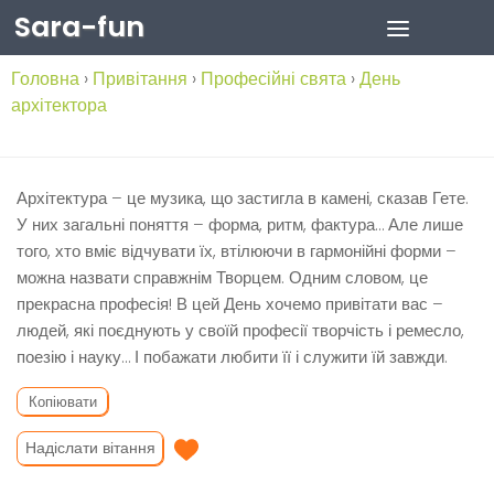
Sara-fun
Skip to content
Головна
›
Привітання
›
Професійні свята
›
День
архітектора
Архітектура – це музика, що застигла в камені, сказав Гете.
У них загальні поняття – форма, ритм, фактура… Але лише
того, хто вміє відчувати їх, втілюючи в гармонійні форми –
можна назвати справжнім Творцем. Одним словом, це
прекрасна професія! В цей День хочемо привітати вас –
людей, які поєднують у своїй професії творчість і ремесло,
поезію і науку… І побажати любити її і служити їй завжди.
Копіювати
Надіслати вітання