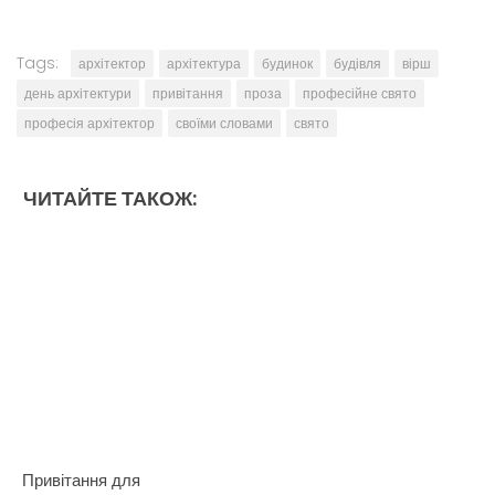
Tags:
архітектор
архітектура
будинок
будівля
вірш
день архітектури
привітання
проза
професійне свято
професія архітектор
своїми словами
свято
ЧИТАЙТЕ ТАКОЖ:
Привітання для