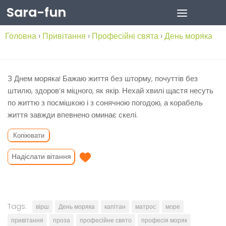
Sara-fun
Skip to content
Головна
›
Привітання
›
Професійні свята
›
День моряка
З Днем моряка! Бажаю життя без шторму, почуттів без
штилю, здоров’я міцного, як якір. Нехай хвилі щастя несуть
по життю з посмішкою і з сонячною погодою, а корабель
життя завжди впевнено оминає скелі.
Копіювати
Надіслати вітання
Tags:
вірш
День моряка
капітан
матрос
море
привітання
проза
професійне свято
професія моряк