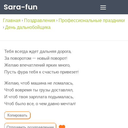
Sara-fun
Skip to content
Главная
›
Поздравления
›
Профессиональные праздники
›
День дальнобойщика
Тебя всегда ждет дальняя дорога,
За поворотом — новый поворот!
Желаю впечатлений ярких много,
Пусть фура тебя к счастью привезет!
Желаю, чтоб машина не ломалась,
Чтоб вовремя ты грузы доставлял,
И чтоб твоя зарплата подымалась,
Чтоб было все, о чем давно мечтал!
Копировать
Отправить поздравление