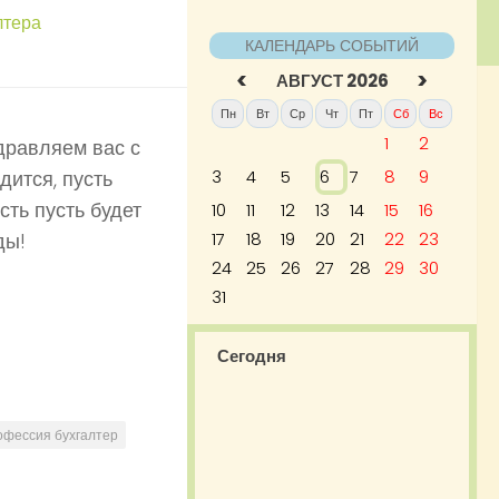
лтера
КАЛЕНДАРЬ СОБЫТИЙ
<
>
АВГУСТ 2026
Пн
Вт
Ср
Чт
Пт
Сб
Вс
1
2
дравляем вас с
ится, пусть
3
4
5
6
7
8
9
сть пусть будет
10
11
12
13
14
15
16
ды!
17
18
19
20
21
22
23
24
25
26
27
28
29
30
31
Сегодня
офессия бухгалтер