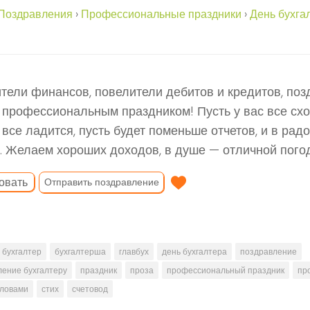
Поздравления
›
Профессиональные праздники
›
День бухга
тели финансов, повелители дебитов и кредитов, поз
профессиональным праздником! Пусть у вас все сход
 все ладится, пусть будет поменьше отчетов, и в радо
. Желаем хороших доходов, в душе — отличной пого
овать
Отправить поздравление
бухгалтер
бухгалтерша
главбух
день бухгалтера
поздравление
ление бухгалтеру
праздник
проза
профессиональный праздник
пр
словами
стих
счетовод