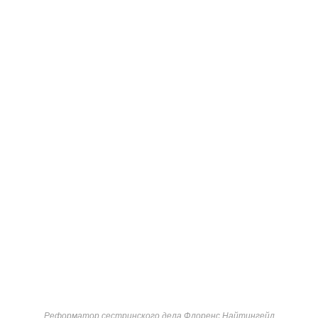
Реформатор сестринского дела Флоренс Найтингейл