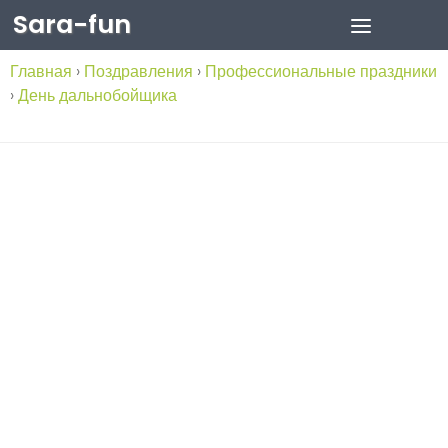
Sara-fun
Skip to content
Главная
›
Поздравления
›
Профессиональные праздники
›
День дальнобойщика