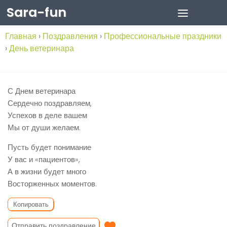
Sara-fun
Skip to content
Главная
›
Поздравления
›
Профессиональные праздники
›
День ветеринара
С Днем ветеринара
Сердечно поздравляем,
Успехов в деле вашем
Мы от души желаем.
Пусть будет понимание
У вас и «пациентов»,
А в жизни будет много
Восторженных моментов.
Копировать
Отправить поздравление