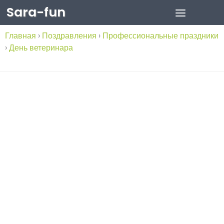
Sara-fun
Skip to content
Главная
›
Поздравления
›
Профессиональные праздники
›
День ветеринара