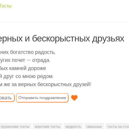
Тосты
ерных и бескорыстных друзьях
них богатство радость,
угих почет — отрада.
бых камней дороже
 друг со мною рядом.
 же за верных бескорыстных друзей!
овать
Отправить поздравление
грузинские тосты
короткие тосты
мудрость
смешные
тосты за ст