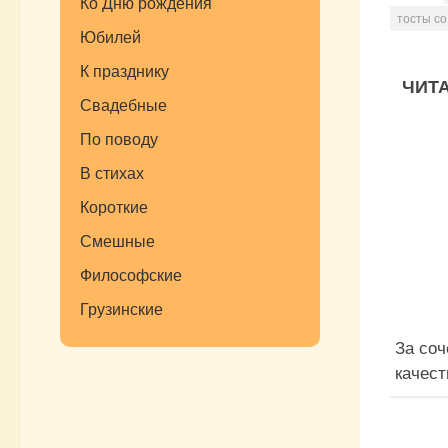
Ко Дню рождения
тосты с
Юбилей
К празднику
ЧИТА
Свадебные
По поводу
В стихах
Короткие
Смешные
Философские
Грузинские
За со
качест