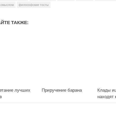
о смыслом
философские тосты
ЙТЕ ТАКЖЕ:
четание лучших
Приручение барана
Клады ищ
в
находят