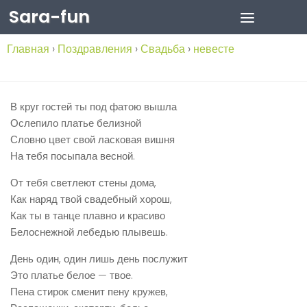
Sara-fun
Skip to content
Главная
›
Поздравления
›
Свадьба
›
невесте
В круг гостей ты под фатою вышла
Ослепило платье белизной
Словно цвет свой ласковая вишня
На тебя посыпала весной.
От тебя светлеют стены дома,
Как наряд твой свадебный хорош,
Как ты в танце плавно и красиво
Белоснежной лебедью плывешь.
День один, один лишь день послужит
Это платье белое — твое.
Пена стирок сменит пену кружев,