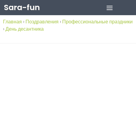
Sara-fun
Skip to content
Главная
›
Поздравления
›
Профессиональные праздники
›
День десантника