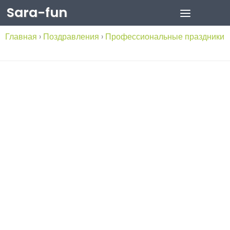
Sara-fun
Skip to content
Главная
›
Поздравления
›
Профессиональные праздники