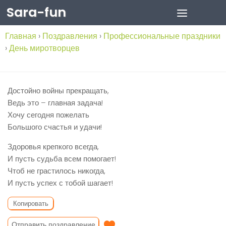
Sara-fun
Skip to content
Главная
›
Поздравления
›
Профессиональные праздники
›
День миротворцев
Достойно войны прекращать,
Ведь это – главная задача!
Хочу сегодня пожелать
Большого счастья и удачи!
Здоровья крепкого всегда,
И пусть судьба всем помогает!
Чтоб не грастилось никогда,
И пусть успех с тобой шагает!
Копировать
Отправить поздравление