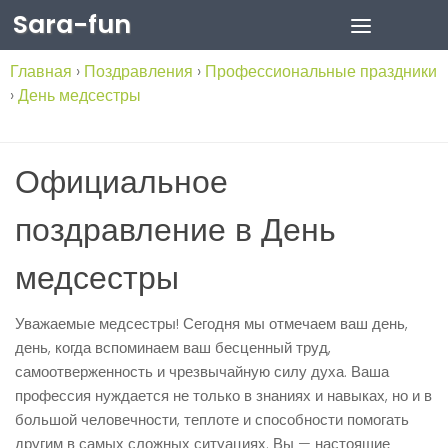
Sara-fun
Skip to content
Главная
›
Поздравления
›
Профессиональные праздники
›
День медсестры
Официальное
поздравление в День
медсестры
Уважаемые медсестры! Сегодня мы отмечаем ваш день,
день, когда вспоминаем ваш бесценный труд,
самоотверженность и чрезвычайную силу духа. Ваша
профессия нуждается не только в знаниях и навыках, но и в
большой человечности, теплоте и способности помогать
другим в самых сложных ситуациях. Вы — настоящие