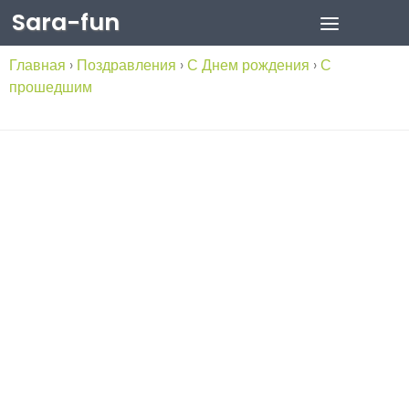
Sara-fun
Skip to content
Главная
›
Поздравления
›
С Днем рождения
›
С
прошедшим