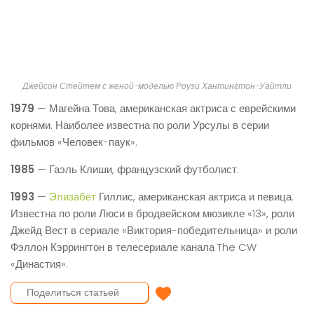
Джейсон Стейтем с женой-моделью Роузи Хантингтон-Уайтли
1979
— Магейна Това, американская актриса с еврейскими
корнями. Наиболее известна по роли Урсулы в серии
фильмов «Человек-паук».
1985
— Гаэль Клиши, французский футболист.
1993
—
Элизабет
Гиллис, американская актриса и певица.
Известна по роли Люси в бродвейском мюзикле «13», роли
Джейд Вест в сериале «Виктория-победительница» и роли
Фэллон Кэррингтон в телесериале канала The CW
«Династия».
Отправить поздравление