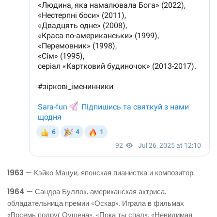
1963
— Кэйко Мацуи, японская пианистка и композитор.
1964
— Сандра Буллок, американская актриса,
обладательница премии «Оскар». Играла в фильмах
«Восемь подруг Оушена», «Пока ты спал», «Невидимая