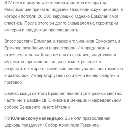
В IV веке в результате гонений христиан император
Максимилиан приказал поджечь Никомидийскую церковь, в
которой погибли 20 000 верующих. Однако Ермолай смог
спастись. После этого он долго скрывался на территории
империи и продолжал проповедовать.
Впоследствии Ермолая, а также его учеников Ермократа и
Ермиппа разоблачили и арестовали. Им предложили
отречься от веры. Когда же они отказались, им угрожали
муками, но произошло сильное землетрясение, в
результате которого языческие идолы упали с постаментов
и разбились. Император узнал об этом и вынес смертный
приговор.
Сейчас мощи святого Ермолая находятся в разных местах:
частично в церкви св. Симеона в Венеции и кафедральном
соборе Беневенто на юге Италии.
По
Юлианскому календарю
, 26 июля православная
церковь празднует «Собор Архангела Гавриила».