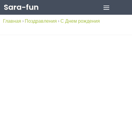
Sara-fun
Skip to content
Главная
›
Поздравления
›
С Днем рождения