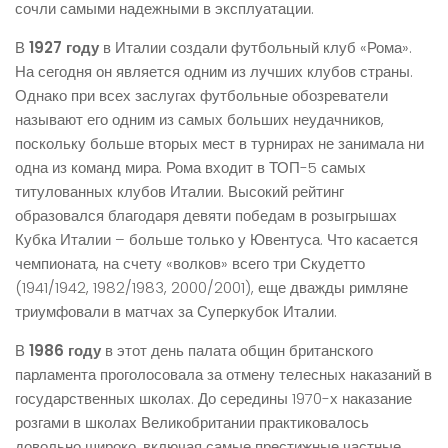
сочли самыми надежными в эксплуатации.
В
1927 году
в Италии создали футбольный клуб «Рома».
На сегодня он является одним из лучших клубов страны.
Однако при всех заслугах футбольные обозреватели
называют его одним из самых больших неудачников,
поскольку больше вторых мест в турнирах не занимала ни
одна из команд мира. Рома входит в ТОП-5 самых
титулованных клубов Италии. Высокий рейтинг
образовался благодаря девяти победам в розыгрышах
Кубка Италии – больше только у Ювентуса. Что касается
чемпионата, на счету «волков» всего три Скудетто
(1941/1942, 1982/1983, 2000/2001), еще дважды римляне
триумфовали в матчах за Суперкубок Италии.
В
1986 году
в этот день палата общин британского
парламента проголосовала за отмену телесных наказаний в
государственных школах. До середины 1970-х наказание
розгами в школах Великобритании практиковалось
довольно широко, включая самые престижные частные