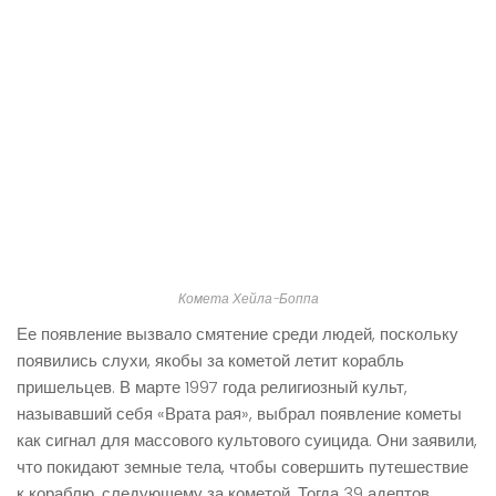
Комета Хейла-Боппа
Ее появление вызвало смятение среди людей, поскольку
появились слухи, якобы за кометой летит корабль
пришельцев. В марте 1997 года религиозный культ,
называвший себя «Врата рая», выбрал появление кометы
как сигнал для массового культового суицида. Они заявили,
что покидают земные тела, чтобы совершить путешествие
к кораблю, следующему за кометой. Тогда 39 адептов