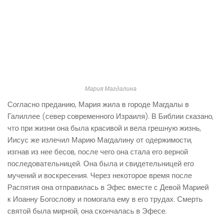
Мария Магдалина
Согласно преданию, Мария жила в городе Магдалы в
Галиллее (север современного Израиля). В Библии сказано,
что при жизни она была красивой и вела грешную жизнь,
Иисус же излечил Марию Магдалину от одержимости,
изгнав из нее бесов, после чего она стала его верной
последовательницей. Она была и свидетельницей его
мучений и воскресения. Через некоторое время после
Распятия она отправилась в Эфес вместе с Девой Марией
к Иоанну Богослову и помогала ему в его трудах. Смерть
святой была мирной, она скончалась в Эфесе.