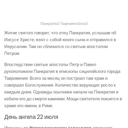
Панкратий Тавроменийский
Житие святого говорит, что отец Панкратия, услышав об
Иисусе Христе, взял с собой юного сына и отправился в
Иерусалим. Там он сблизился со святым апостолом
Петром.
Впоследствии святые апостолы Петр и Павел
рукоположили Панкратия в епископы сицилийского города
Тавромения. Всего за месяц он построил там храм и
совершал Богослужения. Количество верующих росло к
каждым днем. Однажды язычники напали на Панкратия и
избили его до смерти камнями. Мощи святителя покоятся в
храме его имени, в Риме.
День ангела 22 июля
Именины по
Новоюлианскому календарю
отмечают: