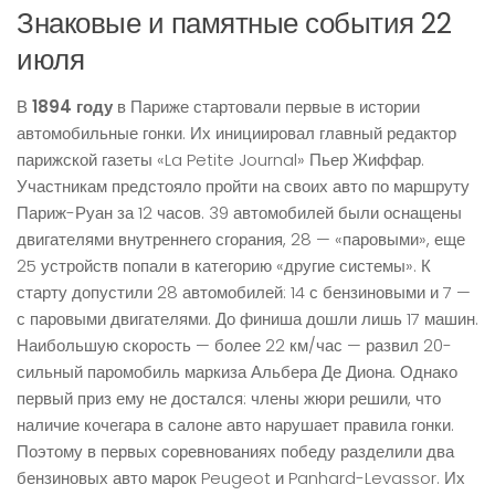
Знаковые и памятные события 22
июля
В
1894 году
в Париже стартовали первые в истории
автомобильные гонки. Их инициировал главный редактор
парижской газеты «La Petite Journal» Пьер Жиффар.
Участникам предстояло пройти на своих авто по маршруту
Париж-Руан за 12 часов. 39 автомобилей были оснащены
двигателями внутреннего сгорания, 28 — «паровыми», еще
25 устройств попали в категорию «другие системы». К
старту допустили 28 автомобилей: 14 с бензиновыми и 7 —
с паровыми двигателями. До финиша дошли лишь 17 машин.
Наибольшую скорость — более 22 км/час — развил 20-
сильный паромобиль маркиза Альбера Де Диона. Однако
первый приз ему не достался: члены жюри решили, что
наличие кочегара в салоне авто нарушает правила гонки.
Поэтому в первых соревнованиях победу разделили два
бензиновых авто марок Peugeot и Panhard-Levassor. Их