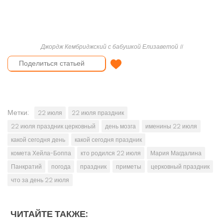
Джордж Кембриджский с бабушкой Елизаветой II
Отправить поздравление
Метки:
22 июля
22 июля праздник
22 июля праздник церковный
день мозга
именины 22 июля
какой сегодня день
какой сегодня праздник
комета Хейла-Боппа
кто родился 22 июля
Мария Магдалина
Панкратий
погода
праздник
приметы
церковный праздник
что за день 22 июля
ЧИТАЙТЕ ТАКЖЕ: