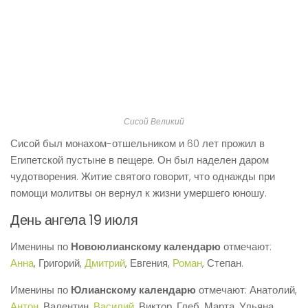
Сисой Великий
Сисой был монахом-отшельником и 60 лет прожил в
Египетской пустыне в пещере. Он был наделен даром
чудотворения. Житие святого говорит, что однажды при
помощи молитвы он вернул к жизни умершего юношу.
День ангела 19 июля
Именины по
Новоюлианскому календарю
отмечают:
Анна
, Григорий,
Дмитрий
, Евгения,
Роман
, Степан.
Именины по
Юлианскому календарю
отмечают: Анатолий,
Антон
, Валентин,
Василий
, Виктор, Глеб, Марта, Ульяна,