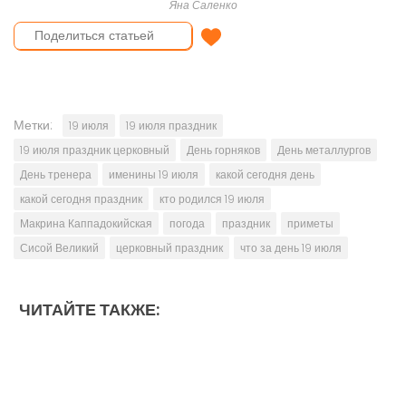
Яна Саленко
Отправить поздравление
Метки:
19 июля
19 июля праздник
19 июля праздник церковный
День горняков
День металлургов
День тренера
именины 19 июля
какой сегодня день
какой сегодня праздник
кто родился 19 июля
Макрина Каппадокийская
погода
праздник
приметы
Сисой Великий
церковный праздник
что за день 19 июля
ЧИТАЙТЕ ТАКЖЕ: