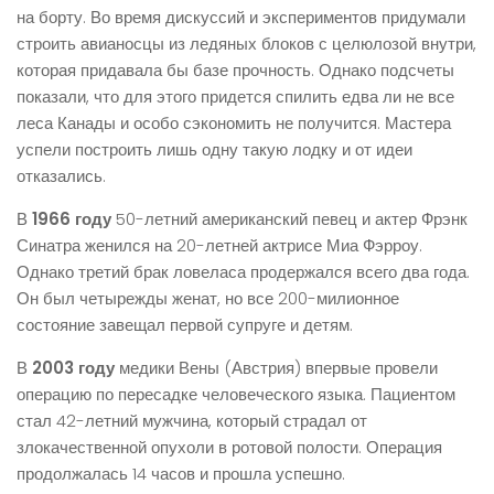
на борту. Во время дискуссий и экспериментов придумали
строить авианосцы из ледяных блоков с целюлозой внутри,
которая придавала бы базе прочность. Однако подсчеты
показали, что для этого придется спилить едва ли не все
леса Канады и особо сэкономить не получится. Мастера
успели построить лишь одну такую лодку и от идеи
отказались.
В
1966 году
50-летний американский певец и актер Фрэнк
Синатра женился на 20-летней актрисе Миа Фэрроу.
Однако третий брак ловеласа продержался всего два года.
Он был четырежды женат, но все 200-милионное
состояние завещал первой супруге и детям.
В
2003 году
медики Вены (Австрия) впервые провели
операцию по пересадке человеческого языка. Пациентом
стал 42-летний мужчина, который страдал от
злокачественной опухоли в ротовой полости. Операция
продолжалась 14 часов и прошла успешно.