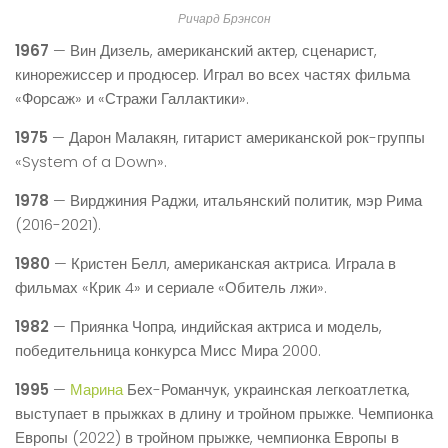
Ричард Брэнсон
1967
— Вин Дизель, американский актер, сценарист,
кинорежиссер и продюсер. Играл во всех частях фильма
«Форсаж» и «Стражи Галлактики».
1975
— Дарон Малакян, гитарист американской рок-группы
«System of a Down».
1978
— Вирджиния Раджи, итальянский политик, мэр Рима
(2016-2021).
1980
— Кристен Белл, американская актриса. Играла в
фильмах «Крик 4» и сериале «Обитель лжи».
1982
— Приянка Чопра, индийская актриса и модель,
победительница конкурса Мисс Мира 2000.
1995
—
Марина
Бех-Романчук, украинская легкоатлетка,
выступает в прыжках в длину и тройном прыжке. Чемпионка
Европы (2022) в тройном прыжке, чемпионка Европы в