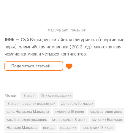
Марина Бех-Романчук
1995
— Суй Вэньцзин, китайская фигуристка (спортивные
пары), олимпийская чемпионка (2022 год), многократная
чемпионка мира и четырех континентов.
Отправить поздравление
Метки:
18 июля
18 июля праздник
18 июля праздник церковный
День голубоглазых
день Нельсона Манделы
именины 18 июля
какой сегодня день
какой сегодня праздник
кто родился 18 июля
мученик Емилиан
Нельсон Мандела
погода
праздник
праздники 18 июля