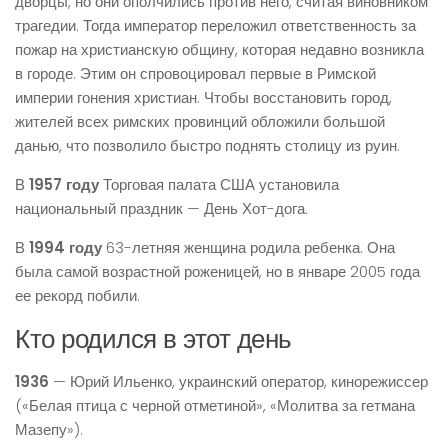
дворцы, но они ополчились против него, считая виновником
трагедии. Тогда император переложил ответственность за
пожар на христианскую общину, которая недавно возникла
в городе. Этим он спровоцировал первые в Римской
империи гонения христиан. Чтобы восстановить город,
жителей всех римских провинций обложили большой
данью, что позволило быстро поднять столицу из руин.
В
1957 году
Торговая палата США установила
национальный праздник — День Хот-дога.
В
1994 году
63-летняя женщина родила ребенка. Она
была самой возрастной роженицей, но в январе 2005 года
ее рекорд побили.
Кто родился в этот день
1936
— Юрий Ильенко, украинский оператор, кинорежиссер
(«Белая птица с черной отметиной», «Молитва за гетмана
Мазепу»).