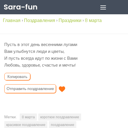
Sara-fun
Skip to content
Главная
›
Поздравления
›
Праздники
›
8 марта
Пусть в этот день весенними лугами
Вам улыбнутся люди и цветы,
И пусть всегда идут по жизни с Вами
Любовь, здоровье, счастье и мечты!
Копировать
Отправить поздравление
Метки:
8 марта
короткое поздравление
красивое поздравление
поздравление