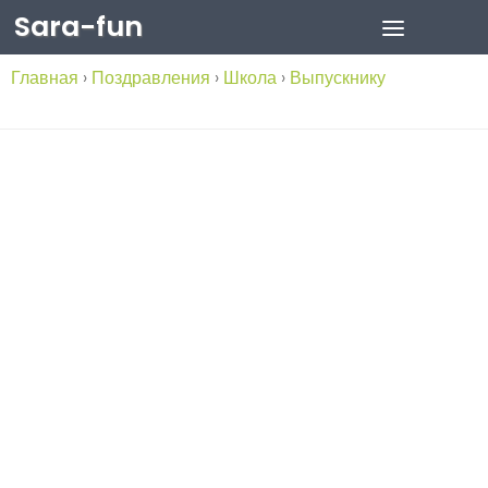
Sara-fun
Skip to content
Главная
›
Поздравления
›
Школа
›
Выпускнику