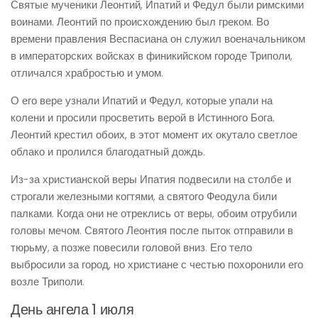
Святые мученики Леонтий, Ипатий и Федул были римскими
воинами. Леонтий по происхождению был греком. Во
времени правления Веспасиана он служил военачальником
в императорских войсках в финикийском городе Триполи,
отличался храбростью и умом.
О его вере узнали Ипатий и Федул, которые упали на
колени и просили просветить верой в Истинного Бога.
Леонтий крестил обоих, в этот момент их окутало светлое
облако и пролился благодатный дождь.
Из-за христианской веры Ипатия подвесили на столбе и
строгали железными когтями, а святого Феодула били
палками. Когда они не отреклись от веры, обоим отрубили
головы мечом. Святого Леонтия после пыток отправили в
тюрьму, а позже повесили головой вниз. Его тело
выбросили за город, но христиане с честью похоронили его
возле Триполи.
День ангела 1 июля