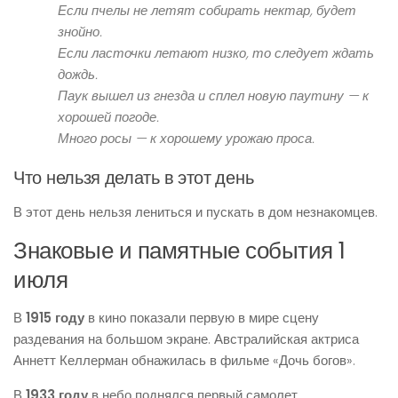
Если пчелы не летят собирать нектар, будет
знойно.
Если ласточки летают низко, то следует ждать
дождь.
Паук вышел из гнезда и сплел новую паутину — к
хорошей погоде.
Много росы — к хорошему урожаю проса.
Что нельзя делать в этот день
В этот день нельзя лениться и пускать в дом незнакомцев.
Знаковые и памятные события 1
июля
В
1915 году
в кино показали первую в мире сцену
раздевания на большом экране. Австралийская актриса
Аннетт Келлерман обнажилась в фильме «Дочь богов».
В
1933 году
в небо поднялся первый самолет