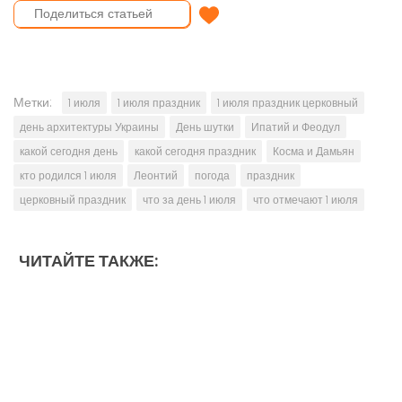
Отправить поздравление
Метки:
1 июля
1 июля праздник
1 июля праздник церковный
день архитектуры Украины
День шутки
Ипатий и Феодул
какой сегодня день
какой сегодня праздник
Косма и Дамьян
кто родился 1 июля
Леонтий
погода
праздник
церковный праздник
что за день 1 июля
что отмечают 1 июля
ЧИТАЙТЕ ТАКЖЕ: