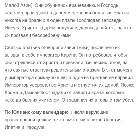
Малой Азии). Они обучились врачеванию, и Господь
наделил праведников даром исцеления больных. Братья
никогда не брали с людей платы (соблюдая заповедь
Иисуса Христа: «Даром получили, даром давайте»), за что
их прозвали бессребрениками.
Святых братьев оговорили завистники, после чего их
вызвал к себе император Карина. Он потребовал, чтобы
они отреклись от Христа и признали языческих богов, на
что святые ответили решительным отказом. В этот момент
у императора сомкнуло шею, а один из братьев ее вправил.
Император уверовал во Христа и отпустил их домой. Позже
Косма и Дамиан пострадали от зависти врача, который
некогда был их учителем. Он заманил их в горы и там убил.
По
Юлианскому календарю
, 1 июля верующие
православной церкви чтят память мучеников Леонтия,
Ипатия и Феодула.