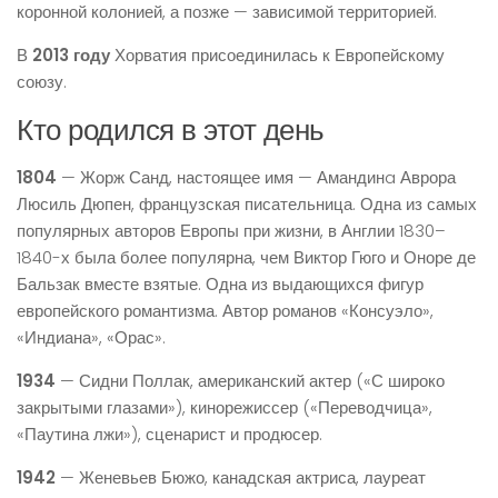
коронной колонией, а позже — зависимой территорией.
В
2013 году
Хорватия присоединилась к Европейскому
союзу.
Кто родился в этот день
1804
— Жорж Санд, настоящее имя — Амандинa Аврора
Люсиль Дюпен, французская писательница. Одна из самых
популярных авторов Европы при жизни, в Англии 1830–
1840-х была более популярна, чем Виктор Гюго и Оноре де
Бальзак вместе взятые. Одна из выдающихся фигур
европейского романтизма. Автор романов «Консуэло»,
«Индиана», «Орас».
1934
— Сидни Поллак, американский актер («С широко
закрытыми глазами»), кинорежиссер («Переводчица»,
«Паутина лжи»), сценарист и продюсер.
1942
— Женевьев Бюжо, канадская актриса, лауреат