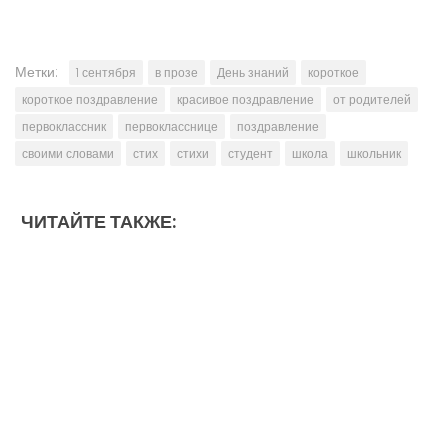
Метки:
1 сентября
в прозе
День знаний
короткое
короткое поздравление
красивое поздравление
от родителей
первоклассник
первокласснице
поздравление
своими словами
стих
стихи
студент
школа
школьник
ЧИТАЙТЕ ТАКЖЕ: