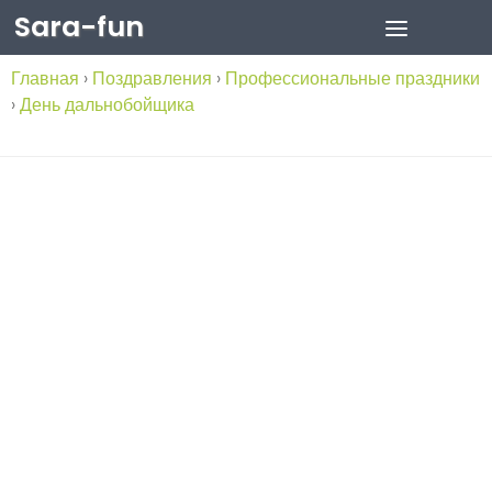
Sara-fun
Skip to content
Главная
›
Поздравления
›
Профессиональные праздники
›
День дальнобойщика