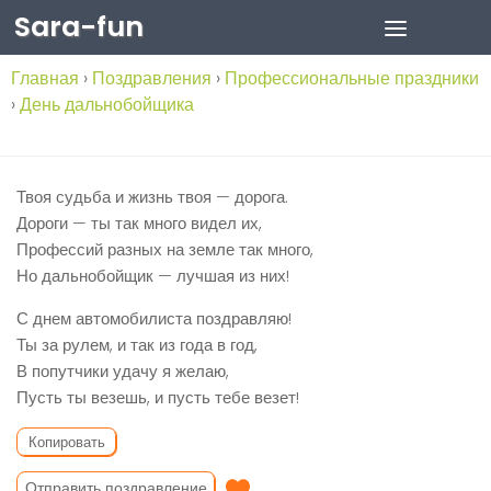
Sara-fun
Skip to content
Главная
›
Поздравления
›
Профессиональные праздники
›
День дальнобойщика
Твоя судьба и жизнь твоя — дорога.
Дороги — ты так много видел их,
Профессий разных на земле так много,
Но дальнобойщик — лучшая из них!
С днем автомобилиста поздравляю!
Ты за рулем, и так из года в год,
В попутчики удачу я желаю,
Пусть ты везешь, и пусть тебе везет!
Копировать
Отправить поздравление