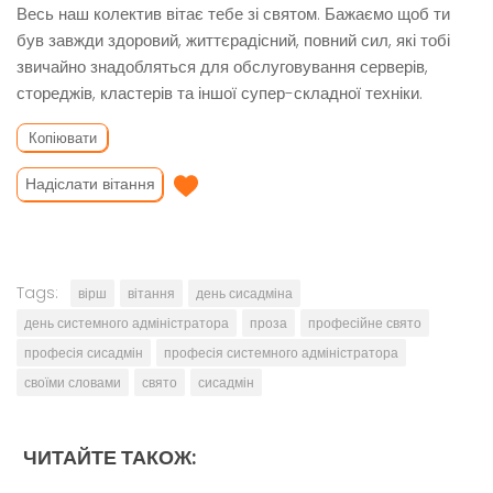
Весь наш колектив вітає тебе зі святом. Бажаємо щоб ти
був завжди здоровий, життєрадісний, повний сил, які тобі
звичайно знадобляться для обслуговування серверів,
стореджів, кластерів та іншої супер-складної техніки.
Копіювати
Надіслати вітання
Tags:
вірш
вітання
день сисадміна
день системного адміністратора
проза
професійне свято
професія сисадмін
професія системного адміністратора
своїми словами
свято
сисадмін
ЧИТАЙТЕ ТАКОЖ: