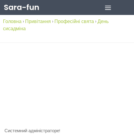
Sara-fun
Skip to content
Головна
›
Привітання
›
Професійні свята
›
День
сисадміна
Системний адміністраторе!